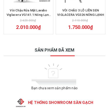
Vòi Chậu Rửa Mặt Lavabo
VÒI CHẬU 3 LỖ LIỀN SEN
Viglacera VG141.1 Nóng Lạnh
VIGLACERA VG326 NÓNG LẠNH
Cổ Cao
2.620.000₫
2.110.000₫
2.010.000₫
1.750.000₫
SẢN PHẨM ĐÃ XEM
Bạn chưa xem sản phẩm nào
HỆ THỐNG SHOWROOM SÀN GẠCH