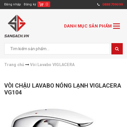
(
)
0888709099
Đăng nhập
Đăng ký
DANH MỤC SẢN PHẨM
Trang chủ
Vòi Lavabo VIGLACERA
VÒI CHẬU LAVABO NÓNG LẠNH VIGLACERA
VG104