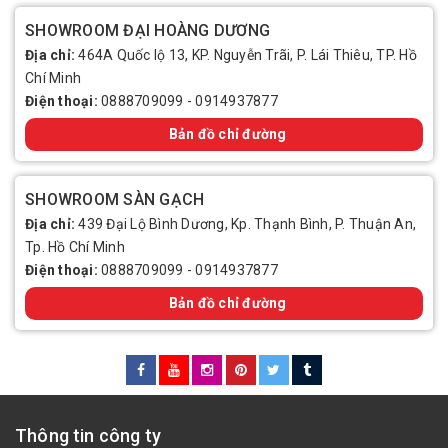
SHOWROOM ĐẠI HOÀNG DƯƠNG
Địa chỉ:
464A Quốc lộ 13, KP. Nguyễn Trãi, P. Lái Thiêu, TP. Hồ
Chí Minh
Điện thoại:
0888709099
-
0914937877
Bản đồ chỉ đường
SHOWROOM SÀN GẠCH
Địa chỉ:
439 Đại Lộ Bình Dương, Kp. Thạnh Bình, P. Thuận An,
Tp. Hồ Chí Minh
Điện thoại:
0888709099
-
0914937877
Bản đồ chỉ đường
Thông tin công ty