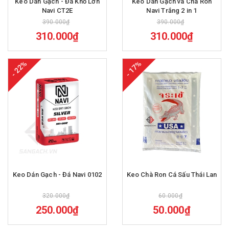
Keo Dán Gạch - Đá Khổ Lớn
Keo Dán Gạch và Chà Ron
Navi CT2E
Navi Trắng 2 in 1
390.000₫
390.000₫
310.000₫
310.000₫
- 22%
- 17%
Keo Dán Gạch - Đá Navi 0102
Keo Chà Ron Cá Sấu Thái Lan
320.000₫
60.000₫
250.000₫
50.000₫