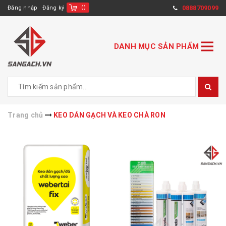
(
)
0888709099
Đăng nhập
Đăng ký
DANH MỤC SẢN PHẨM
Trang chủ
KEO DÁN GẠCH VÀ KEO CHÀ RON