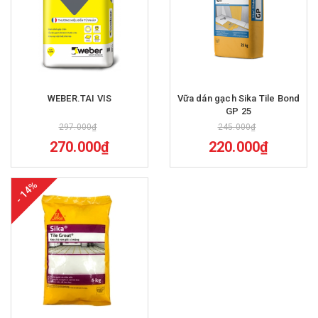
WEBER.TAI VIS
Vữa dán gạch Sika Tile Bond
GP 25
297.000₫
245.000₫
270.000₫
220.000₫
- 14%