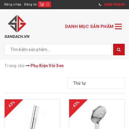
(
)
0888709099
Đăng nhập
Đăng ký
DANH MỤC SẢN PHẨM
Trang chủ
Phụ Kiện Vòi Sen
Thứ tự
- 43%
- 43%