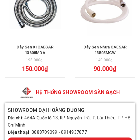
Dây Sen Xi CAESAR
Dây Sen Nhựa CAESAR
13608MDA
13505MCW
198.000₫
140.000₫
150.000₫
90.000₫
HỆ THỐNG SHOWROOM SÀN GẠCH
SHOWROOM ĐẠI HOÀNG DƯƠNG
Địa chỉ:
464A Quốc lộ 13, KP. Nguyễn Trãi, P. Lái Thiêu, TP. Hồ
Chí Minh
Điện thoại:
0888709099
-
0914937877