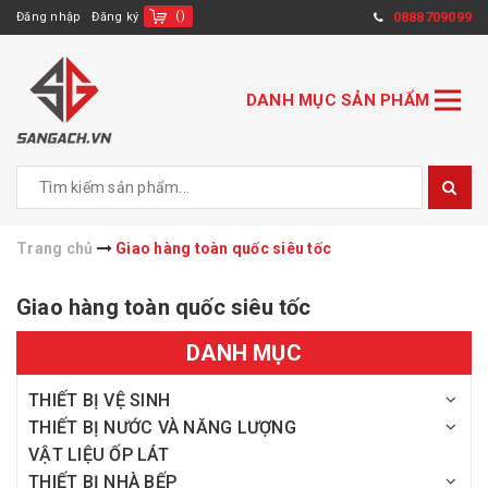
(
)
0888709099
Đăng nhập
Đăng ký
DANH MỤC SẢN PHẨM
Trang chủ
Giao hàng toàn quốc siêu tốc
Giao hàng toàn quốc siêu tốc
DANH MỤC
THIẾT BỊ VỆ SINH
THIẾT BỊ NƯỚC VÀ NĂNG LƯỢNG
VẬT LIỆU ỐP LÁT
THIẾT BỊ NHÀ BẾP