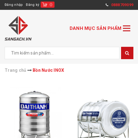
(
)
0888709099
Đăng nhập
Đăng ký
DANH MỤC SẢN PHẨM
Trang chủ
Bồn Nước INOX