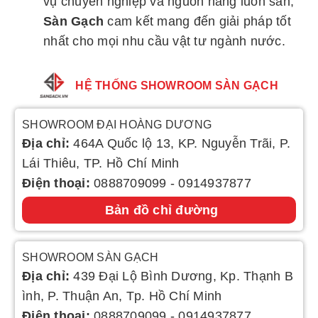
vụ chuyên nghiệp và nguồn hàng luôn sẵn,
Sàn Gạch
cam kết mang đến giải pháp tốt
nhất cho mọi nhu cầu vật tư ngành nước.
HỆ THỐNG SHOWROOM SÀN GẠCH
SHOWROOM ĐẠI HOÀNG DƯƠNG
Địa chỉ:
464A Quốc lộ 13, KP. Nguyễn Trãi, P.
Lái Thiêu, TP. Hồ Chí Minh
Điện thoại:
0888709099
-
0914937877
Bản đồ chỉ đường
SHOWROOM SÀN GẠCH
Địa chỉ:
439 Đại Lộ Bình Dương, Kp. Thạnh B
ình, P. Thuận An, Tp. Hồ Chí Minh
Điện thoại:
0888709099
-
0914937877