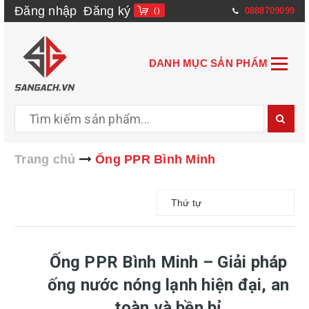
Đăng nhập
Đăng ký
0888709099
(
)
DANH MỤC SẢN PHẨM
Trang chủ
Ống PPR Bình Minh
Thứ tự
Ống PPR Bình Minh – Giải pháp
ống nước nóng lạnh hiện đại, an
toàn và bền bỉ