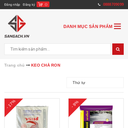
0888709099
(
)
Đăng nhập
Đăng ký
DANH MỤC SẢN PHẨM
Trang chủ
KEO CHÀ RON
Thứ tự
- 17%
- 9%