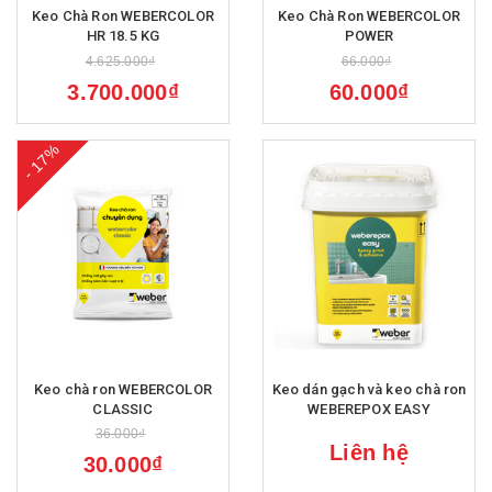
Keo Chà Ron WEBERCOLOR
Keo Chà Ron WEBERCOLOR
HR 18.5 KG
POWER
4.625.000₫
66.000₫
3.700.000₫
60.000₫
- 17%
Keo chà ron WEBERCOLOR
Keo dán gạch và keo chà ron
CLASSIC
WEBEREPOX EASY
36.000₫
Liên hệ
30.000₫