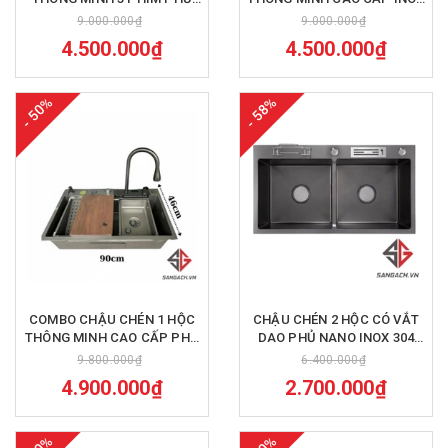
NANO INOX 304 75X46 SAGA
304 90X46 SAGA CR44
9.000.000₫
9.000.000₫
CR45
4.500.000₫
4.500.000₫
- 50%
- 58%
COMBO CHẬU CHÉN 1 HỘC
CHẬU CHÉN 2 HỘC CÓ VẮT
THÔNG MINH CAO CẤP PHỦ
DAO PHỦ NANO INOX 304
NANO INOX 304 90X46 SAGA
82X45 SAGA CR42
9.800.000₫
6.400.000₫
CR43
4.900.000₫
2.700.000₫