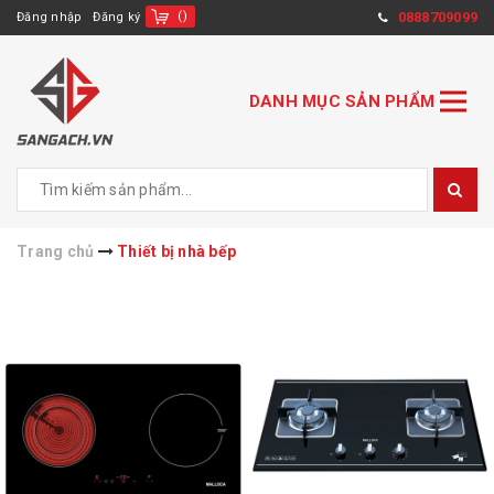
(
)
0888709099
Đăng nhập
Đăng ký
DANH MỤC SẢN PHẨM
Trang chủ
Thiết bị nhà bếp