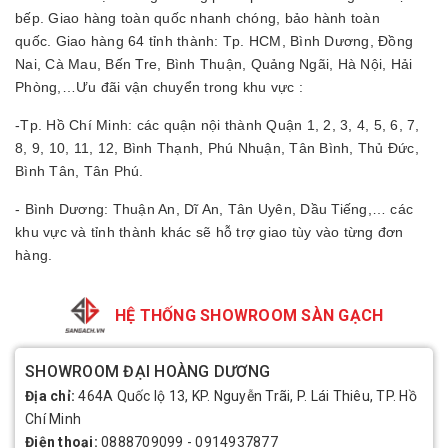
bếp. Giao hàng toàn quốc nhanh chóng, bảo hành toàn
quốc.
Giao hàng 64 tỉnh thành: Tp. HCM, Bình Dương, Đồng
Nai, Cà Mau, Bến Tre, Bình Thuận, Quảng Ngãi, Hà Nội, Hải
Phòng,…
Ưu đãi vận chuyển trong khu vực :
-Tp. Hồ Chí Minh: các quận nội thành Quận 1, 2, 3, 4, 5, 6, 7,
8, 9, 10, 11, 12, Bình Thạnh, Phú Nhuận, Tân Bình, Thủ Đức,
Bình Tân, Tân Phú.
- Bình Dương: Thuận An, Dĩ An, Tân Uyên, Dầu Tiếng,… các
khu vực và tỉnh thành khác sẽ hỗ trợ giao tùy vào từng đơn
hàng.
HỆ THỐNG SHOWROOM SÀN GẠCH
SHOWROOM ĐẠI HOÀNG DƯƠNG
Địa chỉ:
464A Quốc lộ 13, KP. Nguyễn Trãi, P. Lái Thiêu, TP. Hồ
Chí Minh
Điện thoại:
0888709099
-
0914937877