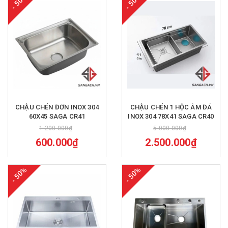
- 50%
- 50%
CHẬU CHÉN ĐƠN INOX 304
CHẬU CHÉN 1 HỘC ÂM ĐÁ
60X45 SAGA CR41
INOX 304 78X41 SAGA CR40
1.200.000₫
5.000.000₫
600.000₫
2.500.000₫
- 50%
- 50%