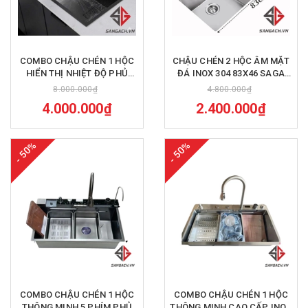
COMBO CHẬU CHÉN 1 HỘC
CHẬU CHÉN 2 HỘC ÂM MẶT
HIỂN THỊ NHIỆT ĐỘ PHỦ
ĐÁ INOX 304 83X46 SAGA
NANO INOX 304 75X46 SAGA
CR46
8.000.000₫
4.800.000₫
CR47
4.000.000₫
2.400.000₫
- 50%
- 50%
COMBO CHẬU CHÉN 1 HỘC
COMBO CHẬU CHÉN 1 HỘC
THÔNG MINH 5 PHÍM PHỦ
THÔNG MINH CAO CẤP INOX