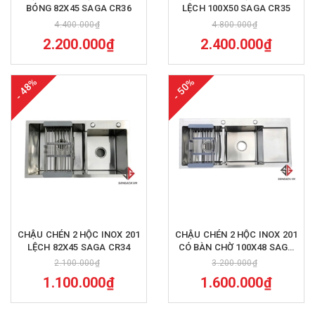
BÓNG 82X45 SAGA CR36
LỆCH 100X50 SAGA CR35
4.400.000₫
4.800.000₫
2.200.000₫
2.400.000₫
- 48%
- 50%
CHẬU CHÉN 2 HỘC INOX 201
CHẬU CHÉN 2 HỘC INOX 201
LỆCH 82X45 SAGA CR34
CÓ BÀN CHỜ 100X48 SAGA
CR33
2.100.000₫
3.200.000₫
1.100.000₫
1.600.000₫