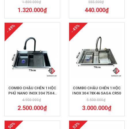
1.800.000₫
555.000₫
1.320.000₫
440.000₫
- 49%
- 45%
COMBO CHẬU CHÉN 1 HỘC
COMBO CHẬU CHÉN 1 HỘC
PHỦ NANO INOX 304 75X46
INOX 304 78X46 SAGA CR50
SAGA CR51
4.900.000₫
5.500.000₫
2.500.000₫
3.000.000₫
- 50%
- 53%