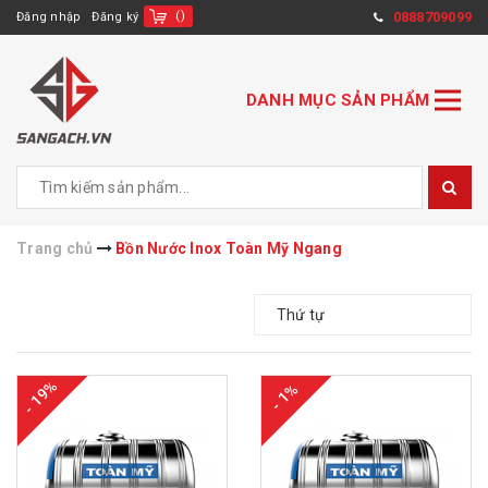
(
)
0888709099
Đăng nhập
Đăng ký
DANH MỤC SẢN PHẨM
Trang chủ
Bồn Nước Inox Toàn Mỹ Ngang
Thứ tự
- 19%
- 1%