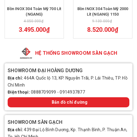
Bồn INOX 304 Toàn Mỹ 700 Lít
Bồn INOX 304 Toàn Mỹ 2000
(NGANG)
Lít (NGANG) 1150
4.050.000₫
9.130.000₫
3.495.000₫
8.520.000₫
HỆ THỐNG SHOWROOM SÀN GẠCH
SHOWROOM ĐẠI HOÀNG DƯƠNG
Địa chỉ:
464A Quốc lộ 13, KP. Nguyễn Trãi, P. Lái Thiêu, TP. Hồ
Chí Minh
Điện thoại:
0888709099
-
0914937877
Bản đồ chỉ đường
SHOWROOM SÀN GẠCH
Địa chỉ:
439 Đại Lộ Bình Dương, Kp. Thạnh Bình, P. Thuận An,
Tp. Hồ Chí Minh