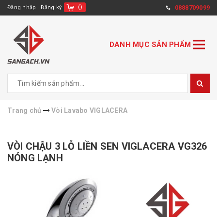
(
)
0888709099
Đăng nhập
Đăng ký
DANH MỤC SẢN PHẨM
Trang chủ
Vòi Lavabo VIGLACERA
VÒI CHẬU 3 LỖ LIỀN SEN VIGLACERA VG326
NÓNG LẠNH