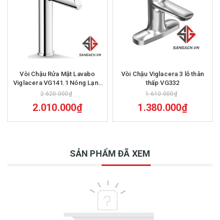
Vòi Chậu Rửa Mặt Lavabo
Vòi Chậu Viglacera 3 lỗ thân
Viglacera VG141.1 Nóng Lạnh
thấp VG332
Cổ Cao
2.620.000₫
1.610.000₫
2.010.000₫
1.380.000₫
SẢN PHẨM ĐÃ XEM