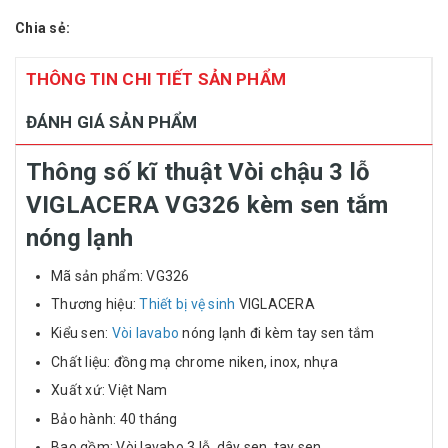
Chia sẻ:
THÔNG TIN CHI TIẾT SẢN PHẨM
ĐÁNH GIÁ SẢN PHẨM
Thông số kĩ thuật Vòi chậu 3 lỗ
VIGLACERA VG326 kèm sen tắm
nóng lạnh
Mã sản phẩm: VG326
Thương hiệu:
Thiết bị vệ sinh
VIGLACERA
Kiểu sen:
Vòi lavabo
nóng lạnh đi kèm tay sen tắm
Chất liệu: đồng mạ chrome niken, inox, nhựa
Xuất xứ: Việt Nam
Bảo hành: 40 tháng
Bao gồm: Vòi lavabo 3 lỗ, dây sen, tay sen