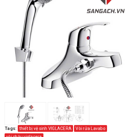
Tags:
thiết bị vệ sinh VIGLACERA
Vòi rửa Lavabo
vòi chậu viglacera