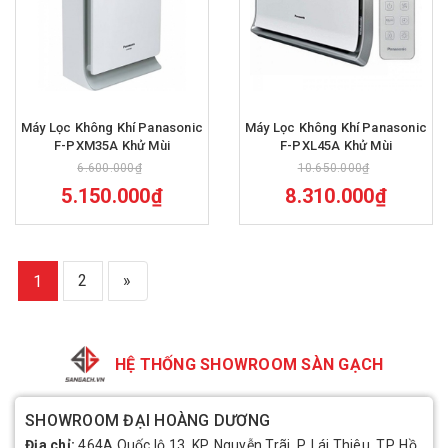
Máy Lọc Không Khí Panasonic
Máy Lọc Không Khí Panasonic
F-PXM35A Khử Mùi
F-PXL45A Khử Mùi
6.600.000₫
10.650.000₫
5.150.000₫
8.310.000₫
2
»
1
HỆ THỐNG SHOWROOM SÀN GẠCH
SHOWROOM ĐẠI HOÀNG DƯƠNG
Địa chỉ:
464A Quốc lộ 13, KP. Nguyễn Trãi, P. Lái Thiêu, TP. Hồ