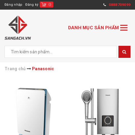
(
)
0888709099
Đăng nhập
Đăng ký
DANH MỤC SẢN PHẨM
Trang chủ
Panasonic