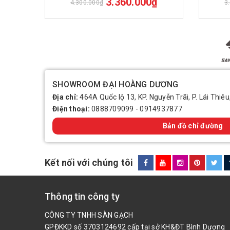
3.360.000₫
4.300.000₫
3
SHOWROOM ĐẠI HOÀNG DƯƠNG
Địa chỉ:
464A Quốc lộ 13, KP. Nguyễn Trãi, P. Lái Thiêu
Điện thoại:
0888709099
-
0914937877
Bản đồ chỉ đường
Kết nối với chúng tôi
Thông tin công ty
CÔNG TY TNHH SÀN GẠCH
GPĐKKD số 3703124692 cấp tại sở KH&ĐT Bình Dương