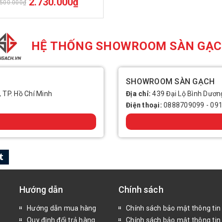
2.730.000₫
.500.000₫
HỆ THỐNG SHOWROOM SÀN GẠ
SHOWROOM SÀN GẠCH
, TP. Hồ Chí Minh
Địa chỉ:
439 Đại Lộ Bình Dương
Điện thoại:
0888709099
-
09
Hướng dẫn
Chính sách
Hướng dẫn mua hàng
Chính sách bảo mật thông tin
Quy định đổi trả hàng
Chính sách bảo mật thông tin