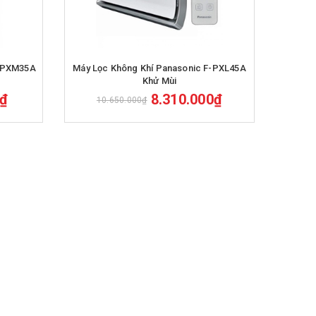
Mua hàng
F-PXM35A
Máy Lọc Không Khí Panasonic F-PXL45A
Khử Mùi
0₫
8.310.000₫
10.650.000₫