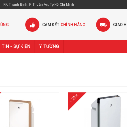
, KP. Thạnh Bình, P. Thuận An, Tp.Hồ Chí Minh
HỦNG
CAM KẾT
CHÍNH HÃNG
GIAO 
TIN - SỰ KIỆN
Ý TƯỞNG
- 22%