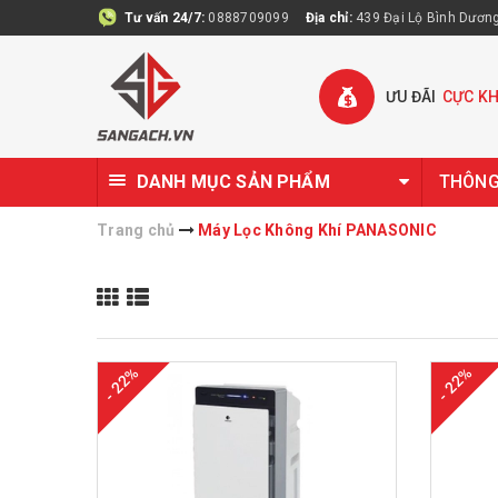
Tư vấn 24/7:
0888709099
Địa chỉ:
439 Đại Lộ Bình Dương 
ƯU ĐÃI
CỰC K
DANH MỤC SẢN PHẨM
THÔNG 
Trang chủ
Máy Lọc Không Khí PANASONIC
- 22%
- 22%