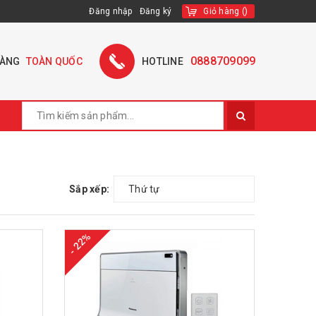
Đăng nhập
Đăng ký
Giỏ hàng
(
)
0888709099
HÀNG
TOÀN QUỐC
HOTLINE
Sắp xếp:
Thứ tự
- 22%