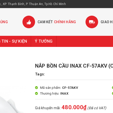
, KP. Thạnh Bình, P. Thuận An, Tp.Hồ Chí Minh
HỦNG
CAM KẾT
CHÍNH HÃNG
GIAO 
TIN - SỰ KIỆN
Ý TƯỞNG
NẮP BỒN CẦU INAX CF-57AKV (
Tags:
Mã sản phẩm:
CF-57AKV
Thương hiệu:
INAX
480.000₫
Giá khuyến mãi:
(Đã có VAT)