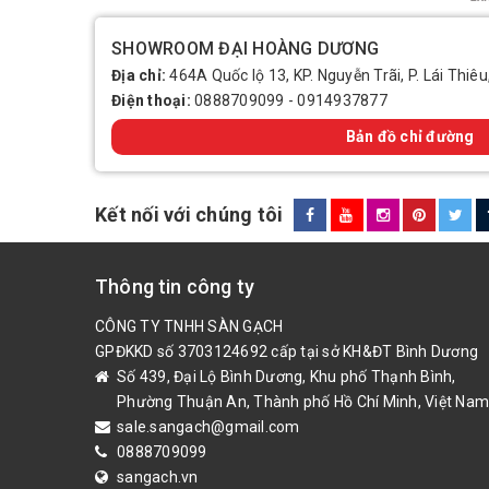
SHOWROOM ĐẠI HOÀNG DƯƠNG
Địa chỉ:
464A Quốc lộ 13, KP. Nguyễn Trãi, P. Lái Thiêu
Điện thoại:
0888709099
-
0914937877
Bản đồ chỉ đường
Kết nối với chúng tôi
Thông tin công ty
CÔNG TY TNHH SÀN GẠCH
GPĐKKD số 3703124692 cấp tại sở KH&ĐT Bình Dương
Số 439, Đại Lộ Bình Dương, Khu phố Thạnh Bình,
Phường Thuận An, Thành phố Hồ Chí Minh, Việt Nam
sale.sangach@gmail.com
0888709099
sangach.vn