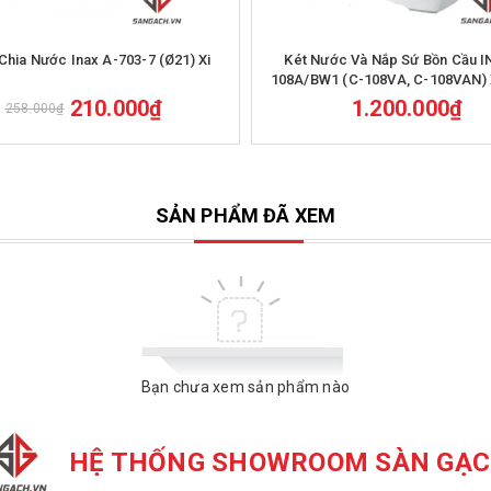
Mua hàng
Mua hàng
Chia Nước Inax A-703-7 (Ø21) Xi
Két Nước Và Nắp Sứ Bồn Cầu I
108A/BW1 (C-108VA, C-108VAN) 
210.000₫
1.200.000₫
258.000₫
SẢN PHẨM ĐÃ XEM
Bạn chưa xem sản phẩm nào
HỆ THỐNG SHOWROOM SÀN GẠ