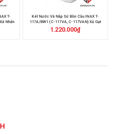
Mua hàng
NAX T-
Két Nước Và Nắp Sứ Bồn Cầu INAX T-
Két Nướ
Xả Nhấn
117A/BW1 (C-117VA, C-117VAN) Xả Gạt
514A/BW1 
1.220.000₫
CH