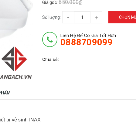
650.000₫
Giá gốc:
-
+
Số lượng:
CHỌN M
Liên Hệ Để Có Giá Tốt Hơn
0888709099
Chia sẻ:
 PHẨM
iết bị vệ sinh INAX