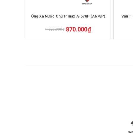
Mua hàng
Ống Xả Nước Chữ P Inax A-678P (A678P)
Van T 
870.000₫
1.050.000₫