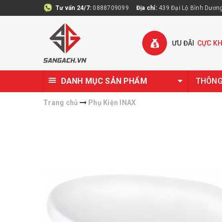
Tư vấn 24/7:
0888709099
Địa chỉ:
439 Đại Lộ Bình Dương 
ƯU ĐÃI
CỰC K
DANH MỤC SẢN PHẨM
THÔNG 
Trang chủ
Phụ Kiện INAX