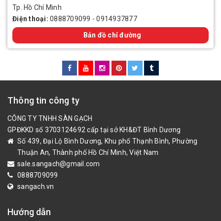
Tp. Hồ Chí Minh
Điện thoại:
0888709099
-
0914937877
Bản đồ chỉ đường
Thông tin công ty
CÔNG TY TNHH SÀN GẠCH
GPĐKKD số 3703124692 cấp tại sở KH&ĐT Bình Dương
Số 439, Đại Lộ Bình Dương, Khu phố Thạnh Bình, Phường
Thuận An, Thành phố Hồ Chí Minh, Việt Nam
sale.sangach@gmail.com
0888709099
sangach.vn
Hướng dẫn