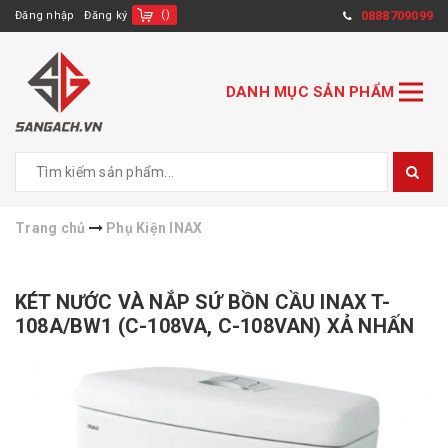
(
)
0888709099
Đăng nhập
Đăng ký
DANH MỤC SẢN PHẨM
Trang chủ
Phụ Kiện INAX
KÉT NƯỚC VÀ NẮP SỨ BỒN CẦU INAX T-
108A/BW1 (C-108VA, C-108VAN) XẢ NHẤN