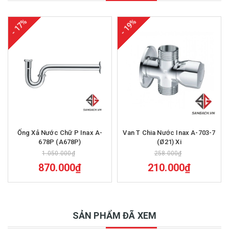
- 17%
- 19%
Ống Xả Nước Chữ P Inax A-
Van T Chia Nước Inax A-703-7
678P (A678P)
(Ø21) Xi
1.050.000₫
258.000₫
870.000₫
210.000₫
SẢN PHẨM ĐÃ XEM