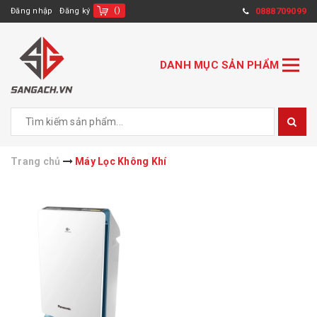
(
)
0888709099
Đăng nhập
Đăng ký
DANH MỤC SẢN PHẨM
Trang chủ
Máy Lọc Không Khí