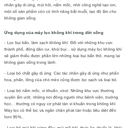
nhân gây dị ứng, mùi hôi, nấm mốc, nhờ công nghệ tạo ion,
một số sản phẩm còn có tính năng bắt muỗi, tạo độ ẩm cho
không gian sống.
Ứng dụng của máy lọc không khí trong đời sống
- Lọc bụi bẩn, làm sạch không khí: Đối với những khu vực
thành phố, đông dân cư, khói bụi... sử dụng máy lọc không khí
sẽ giảm thiểu được phần lớn những loại bụi bẩn thô, mang lại
không gian sống trong lành.
- Loại bỏ chất gây dị ứng: Các tác nhân gây dị ứng như phấn
hoa, phấn, lông của chó mèo cũng được lọc sạch và loại bỏ.
- Loại bỏ nấm mốc, vi khuẩn, virut: Những khu vực thường
xuyên ẩm ướt, những nơi đông người như bệnh viện, trường
học... thường có nguy cơ phát tán vi khuẩn trong không khí.
Máy lọc có thể lọc và ngăn chặn phát tán hoặc tiêu diệt đến
hơn 95%...
- Loại bỏ mùi hôi cứng đầu: mùi mồ hôi, thức ăn, thuốc lá, khói