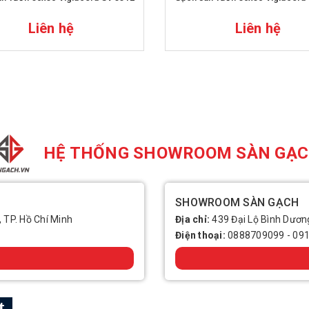
Liên hệ
Liên hệ
HỆ THỐNG SHOWROOM SÀN GẠ
SHOWROOM SÀN GẠCH
, TP. Hồ Chí Minh
Địa chỉ:
439 Đại Lộ Bình Dương
Điện thoại:
0888709099
-
09