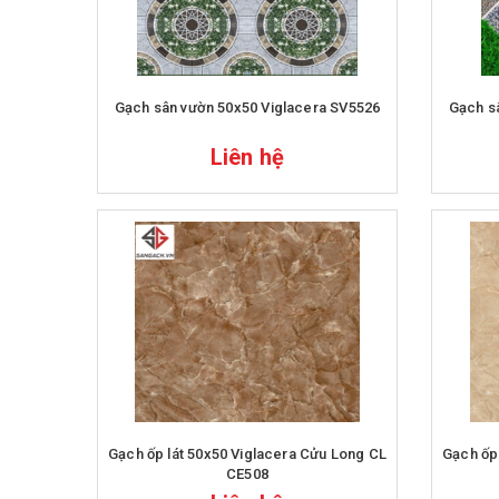
Gạch sân vườn 50x50 Viglacera SV5526
Gạch s
Liên hệ
Gạch ốp lát 50x50 Viglacera Cửu Long CL
Gạch ốp lát 50x50 
CE508