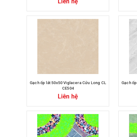
Liên hệ
Gạch ốp lát 50x50 Viglacera Cửu Long CL
Gạch ốp lát 50x50 
CE504
Liên hệ