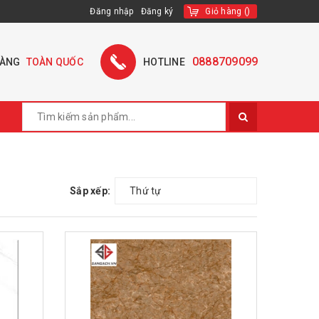
Đăng nhập
Đăng ký
Giỏ hàng
(
)
0888709099
HÀNG
TOÀN QUỐC
HOTLINE
Sắp xếp:
Thứ tự