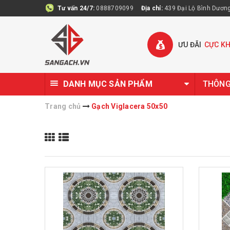
Tư vấn 24/7:
0888709099
Địa chỉ:
439 Đại Lộ Bình Dương 
ƯU ĐÃI
CỰC K
DANH MỤC SẢN PHẨM
THÔNG 
Trang chủ
Gạch Viglacera 50x50