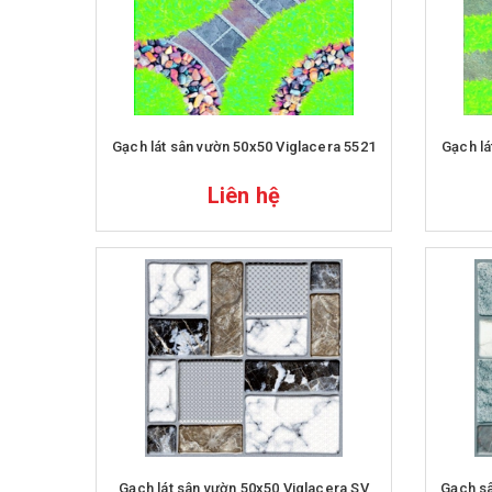
Gạch lát sân vườn 50x50 Viglacera 5521
Gạch lá
Liên hệ
Gạch lát sân vườn 50x50 Viglacera SV
Gạch sâ