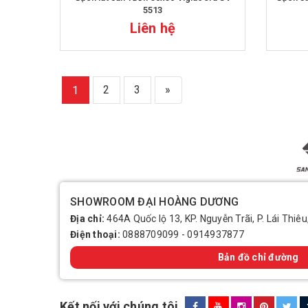
5513
Liên hệ
2
3
»
1
SHOWROOM ĐẠI HOÀNG DƯƠNG
Địa chỉ:
464A Quốc lộ 13, KP. Nguyễn Trãi, P. Lái Thiêu
Điện thoại:
0888709099
-
0914937877
Bản đồ chỉ đường
Kết nối với chúng tôi