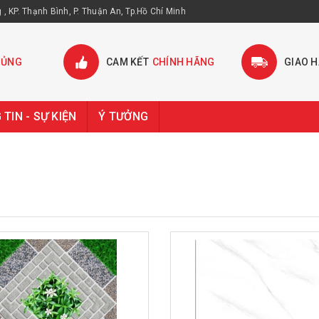
, KP. Thạnh Bình, P. Thuận An, Tp.Hồ Chí Minh
HỦNG
CAM KẾT
CHÍNH HÃNG
GIAO 
TIN - SỰ KIỆN
Ý TƯỞNG