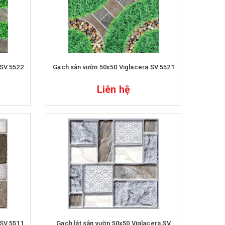
 SV 5522
Gạch sân vườn 50x50 Viglacera SV 5521
Liên hệ
 SV 5511
Gạch lát sân vườn 50x50 Viglacera SV