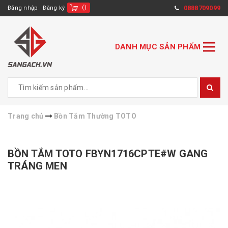
(
)
0888709099
Đăng nhập
Đăng ký
DANH MỤC SẢN PHẨM
Trang chủ
Bồn Tắm Thường TOTO
BỒN TẮM TOTO FBYN1716CPTE#W GANG
TRÁNG MEN