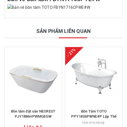
SẢN PHẨM LIÊN QUAN
- 21%
Bồn tắm đặt sàn NEOREST
Bồn Tắm TOTO
PJY1886HPWMGEGW
PPY1806PWNE#P Lập Thể
106.910.000₫