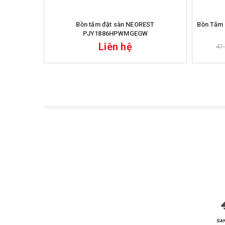
Bồn tắm đặt sàn NEOREST
Bồn Tắm
PJY1886HPWMGEGW
Liên hệ
47