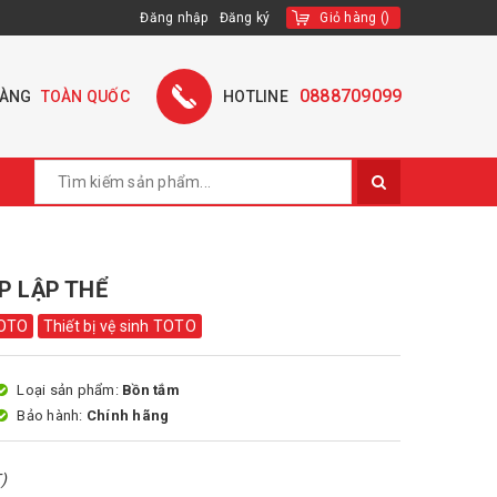
Đăng nhập
Đăng ký
Giỏ hàng
(
)
0888709099
HÀNG
TOÀN QUỐC
HOTLINE
P LẬP THỂ
TOTO
Thiết bị vệ sinh TOTO
Loại sản phẩm:
Bồn tắm
Bảo hành:
Chính hãng
)