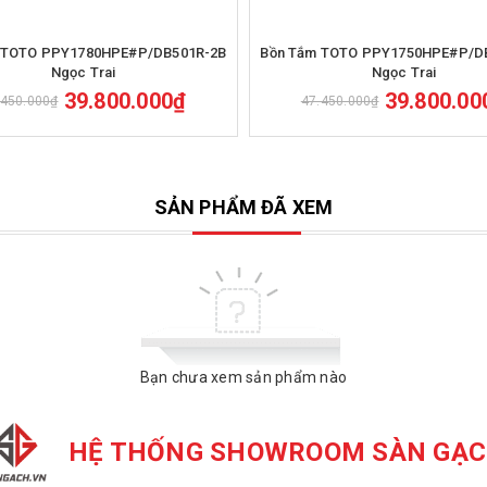
Mua hàng
Mua hàng
 TOTO PPY1780HPE#P/DB501R-2B
Bồn Tắm TOTO PPY1750HPE#P/D
Ngọc Trai
Ngọc Trai
39.800.000₫
39.800.00
.450.000₫
47.450.000₫
SẢN PHẨM ĐÃ XEM
Bạn chưa xem sản phẩm nào
HỆ THỐNG SHOWROOM SÀN GẠ