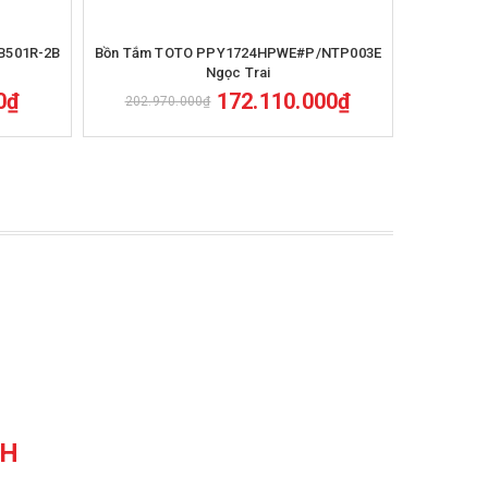
Mua hàng
B501R-2B
Bồn Tắm TOTO PPY1724HPWE#P/NTP003E
Bồn Tắm
Ngọc Trai
0₫
172.110.000₫
202.970.000₫
150.1
CH