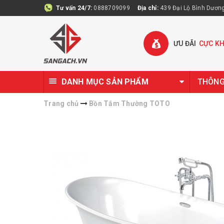
Tư vấn 24/7:
0888709099
Địa chỉ:
439 Đại Lộ Bình Dương 
ƯU ĐÃI
CỰC K
DANH MỤC SẢN PHẨM
THÔNG 
Trang chủ
Bồn Tắm Thường TOTO