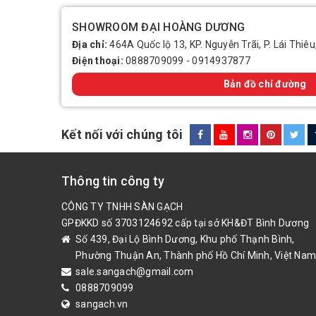
SHOWROOM ĐẠI HOÀNG DƯƠNG
Địa chỉ:
464A Quốc lộ 13, KP. Nguyễn Trãi, P. Lái Thiêu
Điện thoại:
0888709099
-
0914937877
Bản đồ chỉ đường
Kết nối với chúng tôi
Thông tin công ty
CÔNG TY TNHH SÀN GẠCH
GPĐKKD số 3703124692 cấp tại sở KH&ĐT Bình Dương
Số 439, Đại Lộ Bình Dương, Khu phố Thạnh Bình,
Phường Thuận An, Thành phố Hồ Chí Minh, Việt Nam
sale.sangach@gmail.com
0888709099
sangach.vn