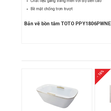
Chất liệu gang tráng men với độ bền cao
Bề mặt chống trơn trượt
Bản vẽ bồn tắm TOTO PPY1806PWN
- 16%