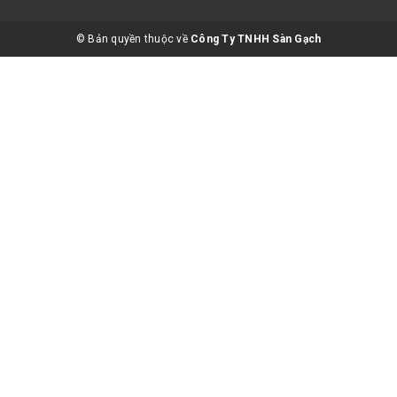
© Bản quyền thuộc về
Công Ty TNHH Sàn Gạch