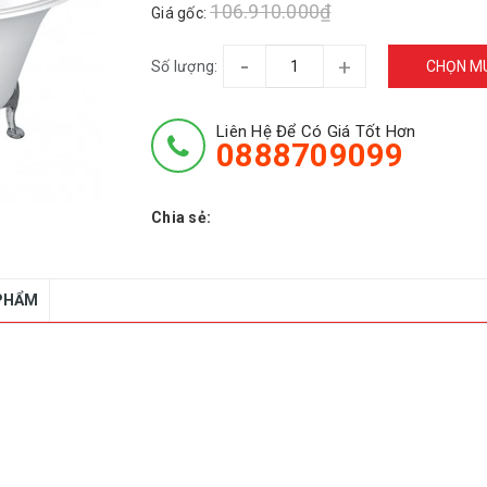
106.910.000₫
Giá gốc:
-
+
Số lượng:
CHỌN M
Liên Hệ Để Có Giá Tốt Hơn
0888709099
Chia sẻ:
 PHẨM