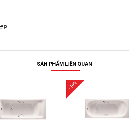
E#P
SẢN PHẨM LIÊN QUAN
- 16%