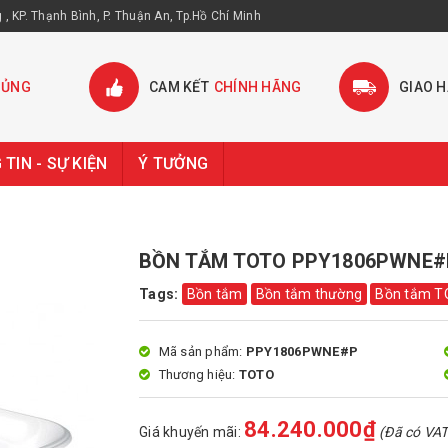
, KP. Thạnh Bình, P. Thuận An, Tp.Hồ Chí Minh
HỦNG
CAM KẾT
CHÍNH HÃNG
GIAO 
TIN - SỰ KIỆN
Ý TƯỞNG
BỒN TẮM TOTO PPY1806PWNE#
Tags:
Bồn tắm
Bồn tắm thường
Bồn tắm 
Mã sản phẩm:
PPY1806PWNE#P
Thương hiệu:
TOTO
84.240.000₫
Giá khuyến mãi:
(Đã có VAT