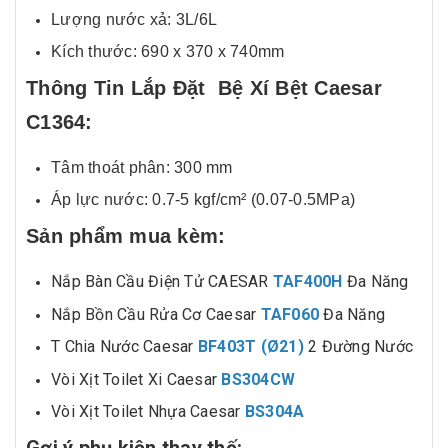
Lượng nước xả: 3L/6L
Kích thước: 690 x 370 x 740mm
Thông Tin Lắp Đặt Bệ Xí Bệt Caesar
C1364
:
Tâm thoát phân: 300 mm
Áp lực nước: 0.7-5 kgf/cm² (0.07-0.5MPa)
Sản phẩm mua kèm:
Nắp Bàn Cầu Điện Tử CAESAR
TAF400H
Đa Năng
Nắp Bồn Cầu Rửa Cơ Caesar
TAF060
Đa Năng
T Chia Nước Caesar
BF403T (Ø21)
2 Đường Nước
Vòi Xịt Toilet Xi Caesar
BS304CW
Vòi Xịt Toilet Nhựa Caesar
BS304A
Gợi ý phụ kiện thay thế: