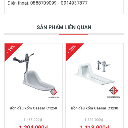
Điện thoại: 0888709099 - 0914937877
SẢN PHẨM LIÊN QUAN
- 19%
- 20%
Bồn cầu xổm Caesar C1250
Bồn cầu xổm Caesar C1230
1.488.000₫
1.391.000₫
1.204.000₫
1.118.000₫