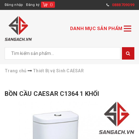
(
)
0888709099
Đăng nhập
Đăng ký
DANH MỤC SẢN PHẨM
Trang chủ
Thiết Bị vệ Sinh CAESAR
BỒN CẦU CAESAR C1364 1 KHỐI