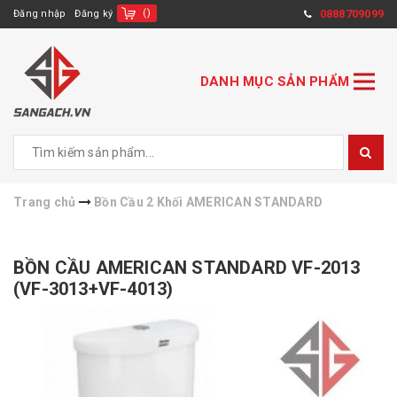
(
)
0888709099
Đăng nhập
Đăng ký
DANH MỤC SẢN PHẨM
Trang chủ
Bồn Cầu 2 Khối AMERICAN STANDARD
BỒN CẦU AMERICAN STANDARD VF-2013
(VF-3013+VF-4013)