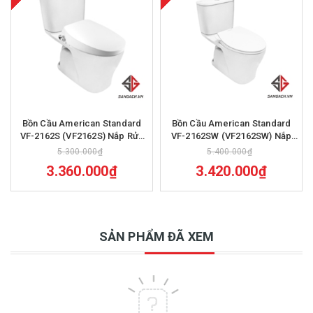
Bồn Cầu American Standard
Bồn Cầu American Standard
VF-2162S (VF2162S) Nắp Rửa
VF-2162SW (VF2162SW) Nắp
Cơ SLIM00001-WT
Rửa Cơ M4A839 (TL)
5.300.000₫
5.400.000₫
3.360.000₫
3.420.000₫
SẢN PHẨM ĐÃ XEM