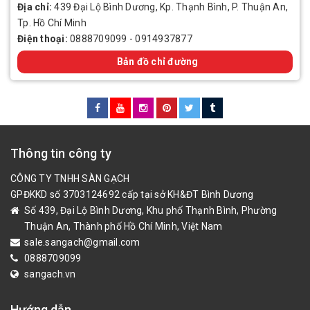
Địa chỉ:
439 Đại Lộ Bình Dương, Kp. Thạnh Bình, P. Thuận An,
Tp. Hồ Chí Minh
Điện thoại:
0888709099
-
0914937877
Bản đồ chỉ đường
Thông tin công ty
CÔNG TY TNHH SÀN GẠCH
GPĐKKD số 3703124692 cấp tại sở KH&ĐT Bình Dương
Số 439, Đại Lộ Bình Dương, Khu phố Thạnh Bình, Phường
Thuận An, Thành phố Hồ Chí Minh, Việt Nam
sale.sangach@gmail.com
0888709099
sangach.vn
Hướng dẫn