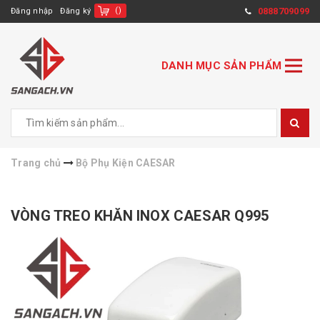
(
)
0888709099
Đăng nhập
Đăng ký
DANH MỤC SẢN PHẨM
Trang chủ
Bộ Phụ Kiện CAESAR
VÒNG TREO KHĂN INOX CAESAR Q995