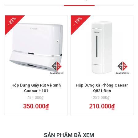
- 23%
- 19%
Hộp Đựng Giấy Rút Vệ Sinh
Hộp Đựng Xà Phòng Caesar
Caesar H101
Q821 Đơn
454.000₫
259.000₫
350.000₫
210.000₫
SẢN PHẨM ĐÃ XEM