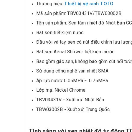
Thương hiệu:
Thiết bị vệ sinh TOTO
Mã sản phẩm: TBV03431V/TBW03002B
Tên sản phẩm: Sen tắm nhiệt độ Nhật Bản G
Bát sen tiết kiệm nước
Đầu vòi và tay sen có nút điều chỉnh lưu lư
Bát sen Aerial Shower tiết kiệm nước
Bao gồm gác sen, không bao gồm cút nối tư
Sử dụng công nghệ van nhiệt SMA
Áp lực nước: 0.05MPa ~ 0.75MPa
Lớp mạ: Nickel Chrome
TBV03431V - Xuất xứ: Nhật Bản
TBW03002B - Xuất xứ: Trung Quốc
Tính năng vòi sen nhiệt độ tự độn