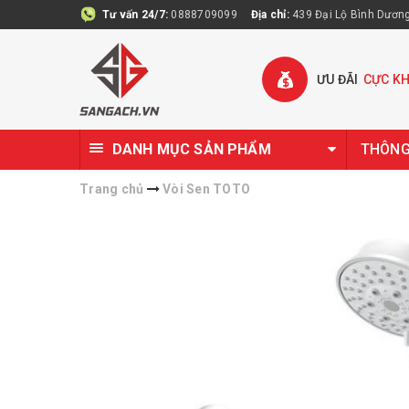
Tư vấn 24/7:
0888709099
Địa chỉ:
439 Đại Lộ Bình Dương 
ƯU ĐÃI
CỰC K
DANH MỤC SẢN PHẨM
THÔNG 
Trang chủ
Vòi Sen TOTO