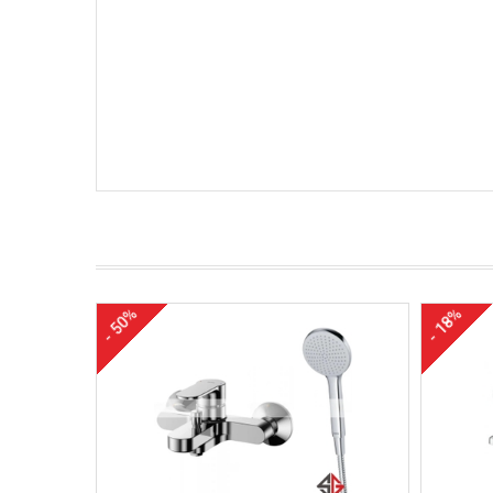
- 50%
- 18%