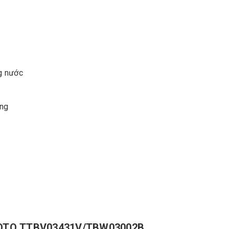
G
ợng nước
ờng
g TOTO TTBV03431V/TBW03002B