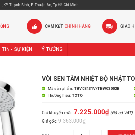
, KP. Thạnh Bình, P. Thuận An, Tp.Hồ Chí Minh
HỦNG
CAM KẾT
CHÍNH HÃNG
GIAO 
TIN - SỰ KIỆN
Ý TƯỞNG
VÒI SEN TẮM NHIỆT ĐỘ NHẬT T
Mã sản phẩm:
TBV03431V/TBW03002B
Thương hiệu:
TOTO
7.225.000₫
Giá khuyến mãi:
(Đã có VAT)
9.363.000₫
Giá gốc: