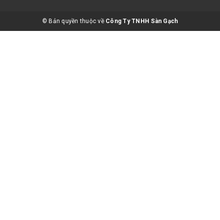
© Bản quyền thuộc về
Công Ty TNHH Sàn Gạch