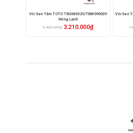
Mua hàng
Vòi Sen Tắm TOTO TBS06302V/TBW09000V
Vòi Sen 
Nóng Lạnh
3.210.000₫
6.420.000₫
1