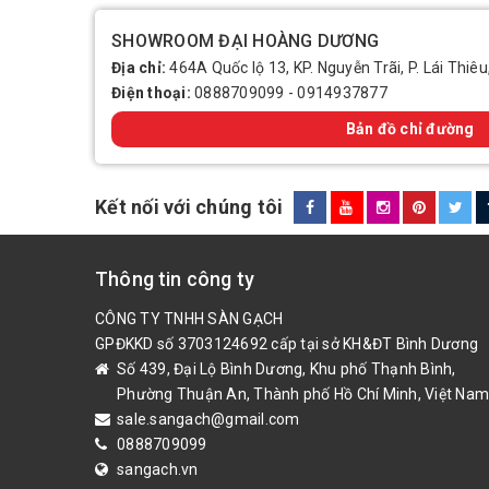
SHOWROOM ĐẠI HOÀNG DƯƠNG
Địa chỉ:
464A Quốc lộ 13, KP. Nguyễn Trãi, P. Lái Thiêu
Điện thoại:
0888709099
-
0914937877
Bản đồ chỉ đường
Kết nối với chúng tôi
Thông tin công ty
CÔNG TY TNHH SÀN GẠCH
GPĐKKD số 3703124692 cấp tại sở KH&ĐT Bình Dương
Số 439, Đại Lộ Bình Dương, Khu phố Thạnh Bình,
Phường Thuận An, Thành phố Hồ Chí Minh, Việt Nam
sale.sangach@gmail.com
0888709099
sangach.vn