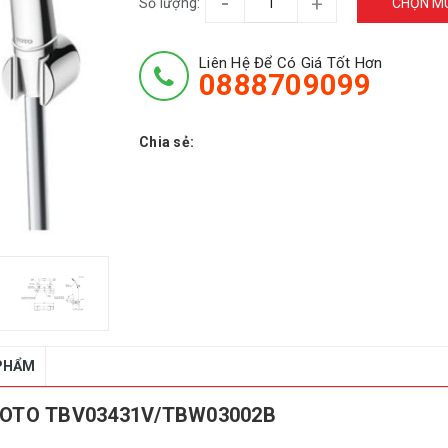
-
+
Số lượng:
CHỌN M
Liên Hệ Để Có Giá Tốt Hơn
0888709099
Chia sẻ:
 PHẨM
t TOTO TBV03431V/TBW03002B