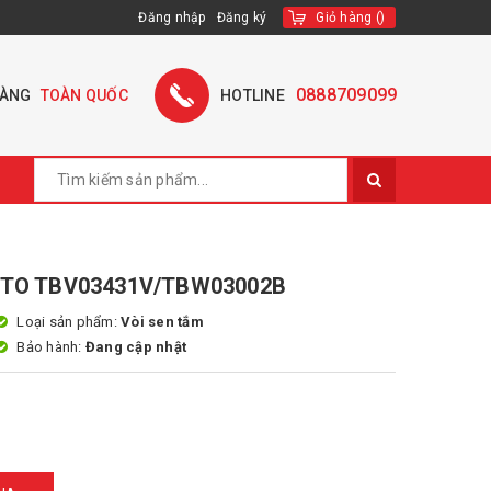
Đăng nhập
Đăng ký
Giỏ hàng
(
)
0888709099
HÀNG
TOÀN QUỐC
HOTLINE
OTO TBV03431V/TBW03002B
Loại sản phẩm:
Vòi sen tắm
Bảo hành:
Đang cập nhật