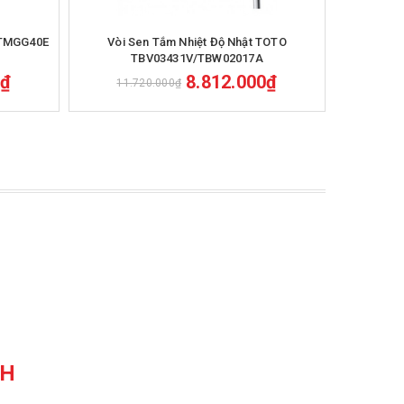
Mua hàng
 TMGG40E
Vòi Sen Tắm Nhiệt Độ Nhật TOTO
Vòi S
TBV03431V/TBW02017A
0₫
8.812.000₫
11.720.000₫
11.
CH