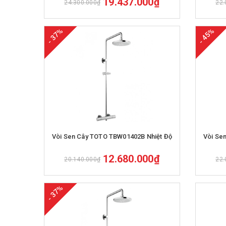
19.437.000₫
24.300.000₫
22.
- 37%
- 45%
Mua hàng
Vòi Sen Cây TOTO TBW01402B Nhiệt Độ
Vòi Se
12.680.000₫
20.140.000₫
22.
- 37%