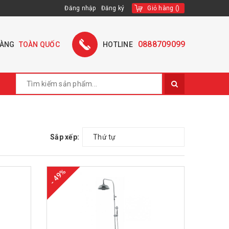
Đăng nhập
Đăng ký
Giỏ hàng
(
)
0888709099
HÀNG
TOÀN QUỐC
HOTLINE
Sắp xếp:
Thứ tự
- 49%