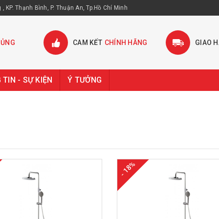
, KP. Thạnh Bình, P. Thuận An, Tp.Hồ Chí Minh
HỦNG
CAM KẾT
CHÍNH HÃNG
GIAO 
TIN - SỰ KIỆN
Ý TƯỞNG
- 18%