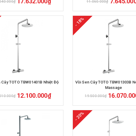
17.632.000₫
7.645.00
040.000₫
11.060.000₫
- 18%
Mua hàng
Mua hàng
n Cây TOTO TBW01401B Nhiệt Độ
Vòi Sen Cây TOTO TBW01303B N
Massage
12.100.000₫
16.070.0
010.000₫
19.500.000₫
- 20%