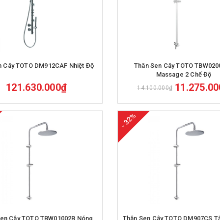
Mua hàng
Mua hàng
n Cây TOTO DM912CAF Nhiệt Độ
Thân Sen Cây TOTO TBW020
Massage 2 Chế Độ
121.630.000₫
11.275.0
14.100.000₫
- 32%
Mua hàng
Mua hàng
Sen Cây TOTO TBW01002B Nóng
Thân Sen Cây TOTO DM907CS T