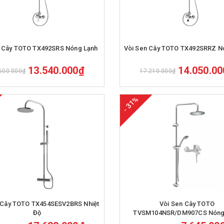
Mua hàng
Mua hàng
n Cây TOTO TX492SRS Nóng Lạnh
Vòi Sen Cây TOTO TX492SRRZ N
13.540.000₫
14.050.0
600.000₫
17.210.000₫
- 31%
Mua hàng
Mua hàng
 Cây TOTO TX454SESV2BRS Nhiệt
Vòi Sen Cây TOTO
Độ
TVSM104NSR/DM907CS Nóng