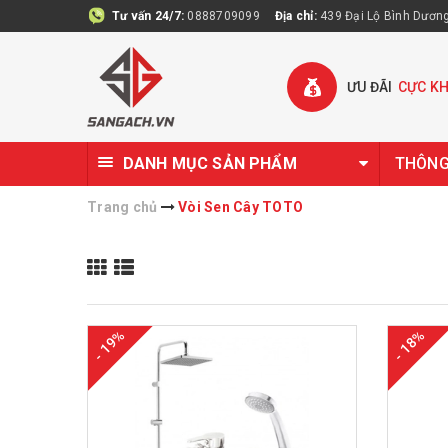
Tư vấn 24/7:
0888709099
Địa chỉ:
439 Đại Lộ Bình Dương 
ƯU ĐÃI
CỰC K
DANH MỤC SẢN PHẨM
THÔNG 
Trang chủ
Vòi Sen Cây TOTO
- 19%
- 18%