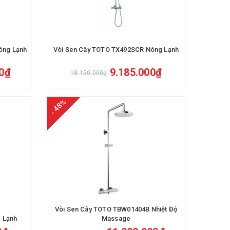
Mua hàng
óng Lạnh
Vòi Sen Cây TOTO TX492SCR Nóng Lạnh
00₫
9.185.000₫
18.150.000₫
- 48%
Mua hàng
Vòi Sen Cây TOTO TBW01404B Nhiệt Độ
 Lạnh
Massage