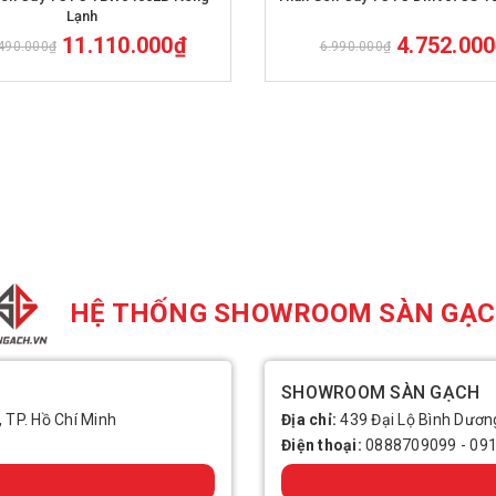
Lạnh
11.110.000₫
4.752.00
490.000₫
6.990.000₫
HỆ THỐNG SHOWROOM SÀN GẠ
SHOWROOM SÀN GẠCH
, TP. Hồ Chí Minh
Địa chỉ:
439 Đại Lộ Bình Dương
Điện thoại:
0888709099
-
09