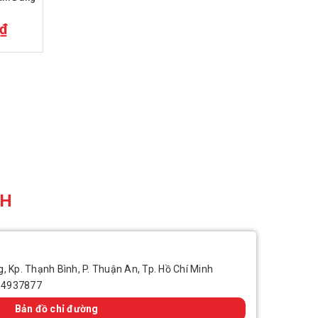
0₫
CH
, Kp. Thạnh Bình, P. Thuận An, Tp. Hồ Chí Minh
14937877
Bản đồ chỉ đường