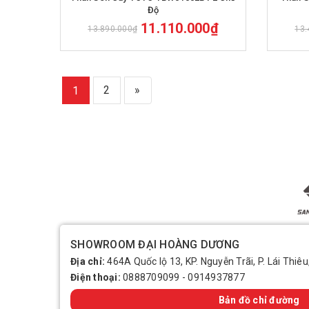
Độ
11.110.000₫
13.890.000₫
13.
2
»
1
SHOWROOM ĐẠI HOÀNG DƯƠNG
Địa chỉ:
464A Quốc lộ 13, KP. Nguyễn Trãi, P. Lái Thiêu
Điện thoại:
0888709099
-
0914937877
Bản đồ chỉ đường