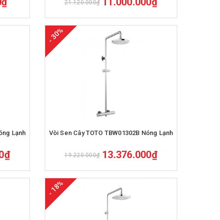
0₫
11.000.000₫
21.120.000₫
- 30%
Mua hàng
óng Lạnh
Vòi Sen Cây TOTO TBW01302B Nóng Lạnh
00₫
13.376.000₫
19.220.000₫
- 18%