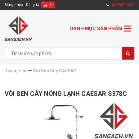
(
)
0888709099
Đăng nhập
Đăng ký
DANH MỤC SẢN PHẨM
Trang chủ
Vòi Sen Cây CAESAR
VÒI SEN CÂY NÓNG LẠNH CAESAR S378C