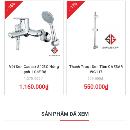
- 16%
- 17%
Vòi Sen Caeasr S123C Nóng
Thanh Trượt Sen Tắm CAESAR
Lạnh 1 Chế Độ
WG117
1.375.000₫
659.000₫
1.160.000₫
550.000₫
SẢN PHẨM ĐÃ XEM