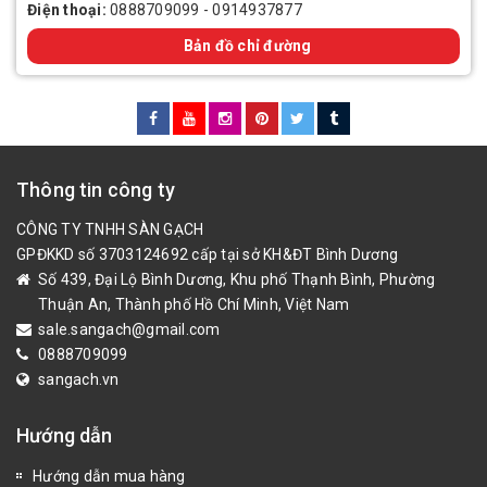
Điện thoại:
0888709099
-
0914937877
Bản đồ chỉ đường
Thông tin công ty
CÔNG TY TNHH SÀN GẠCH
GPĐKKD số 3703124692 cấp tại sở KH&ĐT Bình Dương
Số 439, Đại Lộ Bình Dương, Khu phố Thạnh Bình, Phường
Thuận An, Thành phố Hồ Chí Minh, Việt Nam
sale.sangach@gmail.com
0888709099
sangach.vn
Hướng dẫn
Hướng dẫn mua hàng