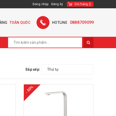
Đăng nhập
Đăng ký
Giỏ hàng
(
)
0888709099
HÀNG
TOÀN QUỐC
HOTLINE
Sắp xếp:
Thứ tự
- 50%