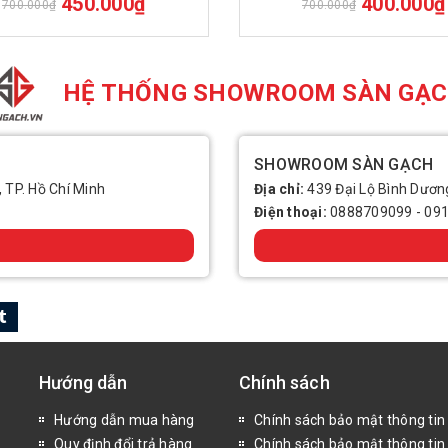
450.000₫
400.000₫
700.000₫
700.000₫
HỆ THỐNG SHOWROOM SÀN GẠ
SHOWROOM SÀN GẠCH
, TP. Hồ Chí Minh
Địa chỉ:
439 Đại Lộ Bình Dương
Điện thoại:
0888709099
-
09
Hướng dẫn
Chính sách
Hướng dẫn mua hàng
Chính sách bảo mật thông tin
Quy định đổi trả hàng
Chính sách bảo mật thông tin