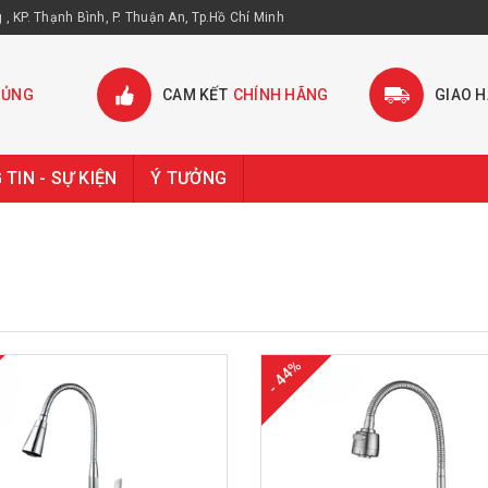
, KP. Thạnh Bình, P. Thuận An, Tp.Hồ Chí Minh
HỦNG
CAM KẾT
CHÍNH HÃNG
GIAO 
TIN - SỰ KIỆN
Ý TƯỞNG
- 44%