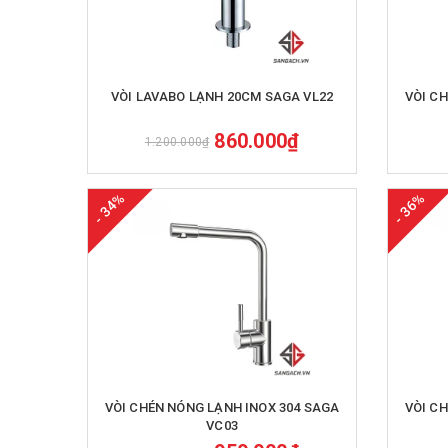
Mua hàng
VÒI LAVABO LẠNH 20CM SAGA VL22
VÒI C
860.000₫
1.200.000₫
- 34%
- 36%
Mua hàng
VÒI CHÉN NÓNG LẠNH INOX 304 SAGA
VÒI C
VC03