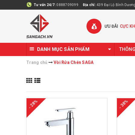
Tư vấn 24/7:
0888709099
Địa chỉ:
439 Đại Lộ Bình Dương 
ƯU ĐÃI
CỰC K
DANH MỤC SẢN PHẨM
THÔNG 
Trang chủ
Vòi Rửa Chén SAGA
- 28%
- 38%