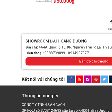
950.000₫
1.450.000₫
SHOWROOM ĐẠI HOÀNG DƯƠNG
Địa chỉ:
464A Quốc lộ 13, KP. Nguyễn Trãi, P. Lái Thiêu
Điện thoại:
0888709099
-
0914937877
Bản đồ chỉ đường
Kết nối với chúng tôi
Thông tin công ty
CÔNG TY TNHH SÀN GẠCH
GPĐKKD số 3703124692 cấp tại sở KH&ĐT Bình Dương