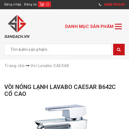
(
)
0888709099
Đăng nhập
Đăng ký
DANH MỤC SẢN PHẨM
Trang chủ
Vòi Lavabo CAESAR
VÒI NÓNG LẠNH LAVABO CAESAR B642C
CỔ CAO