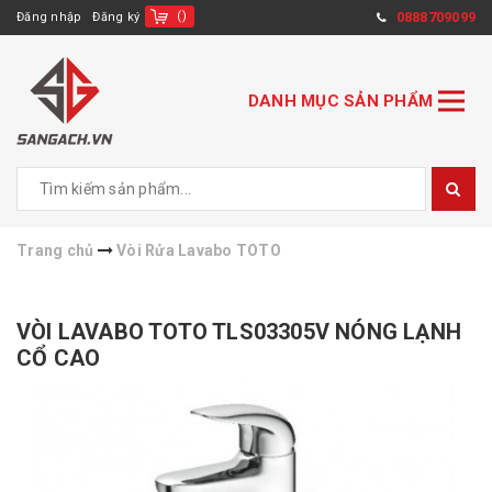
(
)
0888709099
Đăng nhập
Đăng ký
DANH MỤC SẢN PHẨM
Trang chủ
Vòi Rửa Lavabo TOTO
VÒI LAVABO TOTO TLS03305V NÓNG LẠNH
CỔ CAO