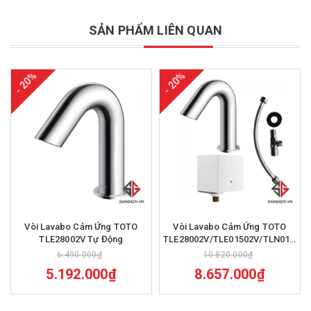
SẢN PHẨM LIÊN QUAN
- 20%
- 20%
Vòi Lavabo Cảm Ứng TOTO
Vòi Lavabo Cảm Ứng TOTO
TLE28002V Tự Động
TLE28002V/TLE01502V/TLN01102
220V 2L
6.490.000₫
10.820.000₫
5.192.000₫
8.657.000₫