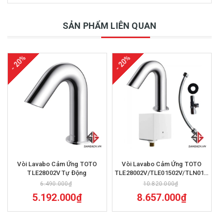
SẢN PHẨM LIÊN QUAN
- 20%
- 20%
Vòi Lavabo Cảm Ứng TOTO
Vòi Lavabo Cảm Ứng TOTO
TLE28002V Tự Động
TLE28002V/TLE01502V/TLN01102
220V 2L
6.490.000₫
10.820.000₫
5.192.000₫
8.657.000₫