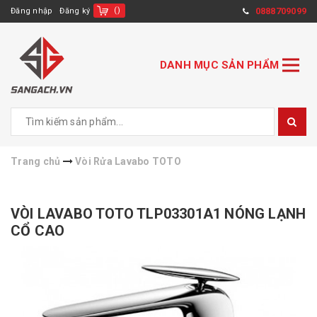
(
)
0888709099
Đăng nhập
Đăng ký
DANH MỤC SẢN PHẨM
Trang chủ
Vòi Rửa Lavabo TOTO
VÒI LAVABO TOTO TLP03301A1 NÓNG LẠNH
CỔ CAO