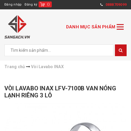
(
)
0888709099
Đăng nhập
Đăng ký
DANH MỤC SẢN PHẨM
Trang chủ
Vòi Lavabo INAX
VÒI LAVABO INAX LFV-7100B VAN NÓNG
LẠNH RIÊNG 3 LỖ