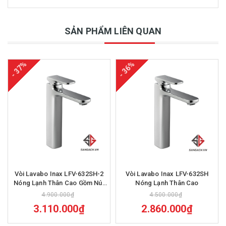
SẢN PHẨM LIÊN QUAN
- 37%
- 36%
Vòi Lavabo Inax LFV-632SH-2
Vòi Lavabo Inax LFV-632SH
Nóng Lạnh Thân Cao Gồm Nút
Nóng Lạnh Thân Cao
Chặn Nước
4.900.000₫
4.500.000₫
3.110.000₫
2.860.000₫