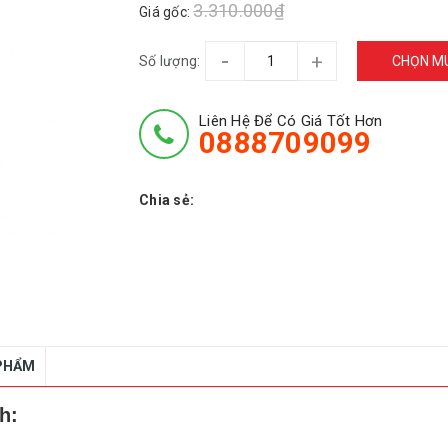
3.310.000₫
Giá gốc:
-
+
Số lượng:
CHỌN M
Liên Hệ Để Có Giá Tốt Hơn
0888709099
Chia sẻ:
 PHẨM
h: