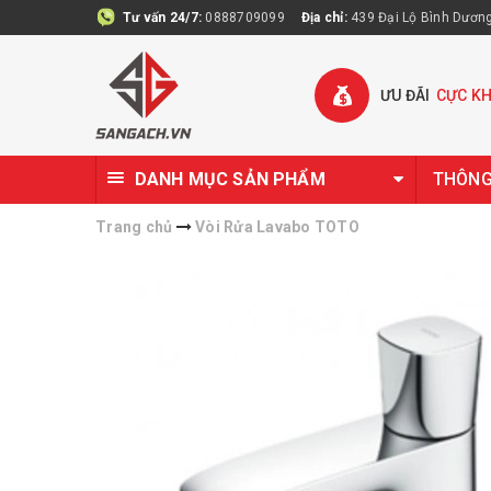
Tư vấn 24/7:
0888709099
Địa chỉ:
439 Đại Lộ Bình Dương 
ƯU ĐÃI
CỰC K
DANH MỤC SẢN PHẨM
THÔNG 
Trang chủ
Vòi Rửa Lavabo TOTO