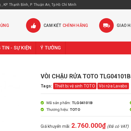
, KP. Thạnh Bình, P. Thuận An, Tp.Hồ Chí Minh
HỦNG
CAM KẾT
CHÍNH HÃNG
GIAO 
TIN - SỰ KIỆN
Ý TƯỞNG
VÒI CHẬU RỬA TOTO TLG04101
Tags:
Thiết bị vệ sinh TOTO
Vòi rửa Lavabo
Mã sản phẩm:
TLG04101B
Thương hiệu:
TOTO
2.760.000₫
Giá khuyến mãi:
(Đã có VAT)