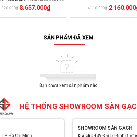
8.657.000₫
2.160.000
0.820.000₫
4.110.000₫
SẢN PHẨM ĐÃ XEM
Bạn chưa xem sản phẩm nào
HỆ THỐNG SHOWROOM SÀN GẠ
SHOWROOM SÀN GẠCH
, TP. Hồ Chí Minh
Địa chỉ:
439 Đại Lộ Bình Dương