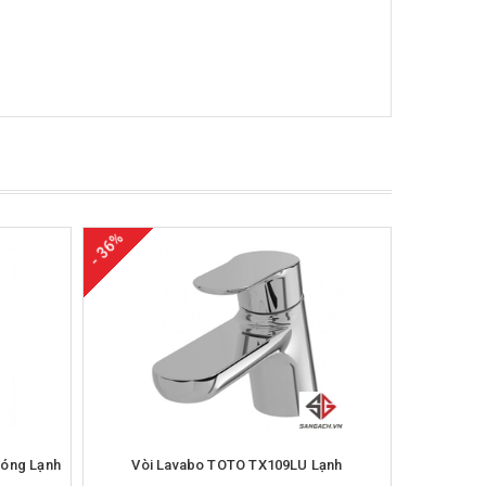
- 36%
- 30%
Nóng Lạnh
Vòi Lavabo TOTO TX109LU Lạnh
Vòi Lava