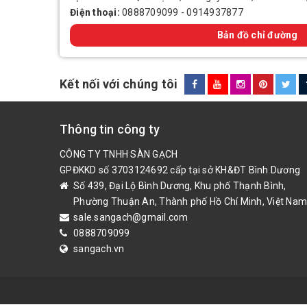
Điện thoại:
0888709099
-
0914937877
Bản đồ chỉ đường
Kết nối với chúng tôi
Thông tin công ty
CÔNG TY TNHH SÀN GẠCH
GPĐKKD số 3703124692 cấp tại sở KH&ĐT Bình Dương
Số 439, Đại Lộ Bình Dương, Khu phố Thạnh Bình,
Phường Thuận An, Thành phố Hồ Chí Minh, Việt Nam
sale.sangach@gmail.com
0888709099
sangach.vn