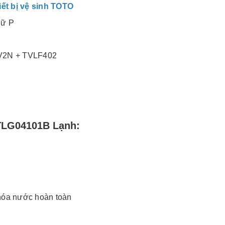
iết bị vệ sinh TOTO
hữ P
JV2N + TVLF402
TLG04101B Lạnh:
hóa nước hoàn toàn