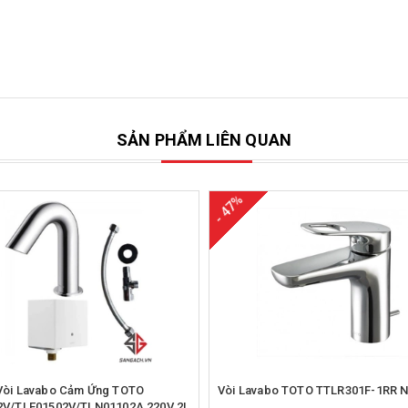
SẢN PHẨM LIÊN QUAN
- 47%
Mua hàng
Vòi Lavabo Cảm Ứng TOTO
Vòi Lavabo TOTO TTLR301F-1RR 
2V/TLE01502V/TLN01102A 220V 2L