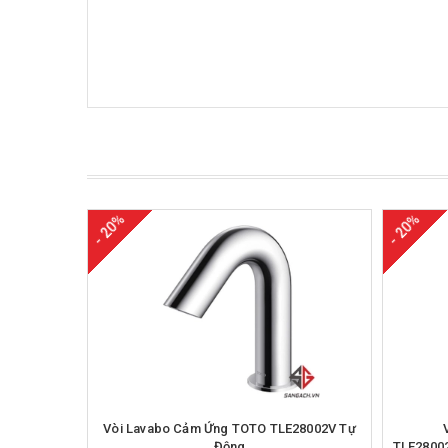
- 20%
- 20%
Mua hàng
Vòi Lavabo Cảm Ứng TOTO TLE28002V Tự
Động
TLE2800