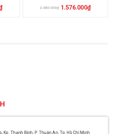
₫
1.576.000₫
2.480.000₫
3.2
CH
, Kp. Thạnh Bình, P. Thuận An, Tp. Hồ Chí Minh