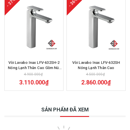
- 37%
- 36%
Vòi Lavabo Inax LFV-632SH-2
Vòi Lavabo Inax LFV-632SH
Nóng Lạnh Thân Cao Gồm Nút
Nóng Lạnh Thân Cao
Chặn Nước
4.900.000₫
4.500.000₫
3.110.000₫
2.860.000₫
SẢN PHẨM ĐÃ XEM