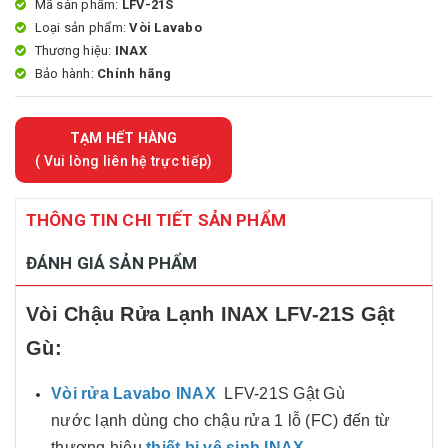
Mã sản phẩm:
LFV-21S
Loại sản phẩm:
Vòi Lavabo
Thương hiệu:
INAX
Bảo hành:
Chính hãng
TẠM HẾT HÀNG
( Vui lòng liên hệ trực tiếp)
THÔNG TIN CHI TIẾT SẢN PHẨM
ĐÁNH GIÁ SẢN PHẨM
Vòi Chậu Rửa Lạnh INAX LFV-21S Gật
Gù:
Vòi rửa Lavabo INAX
LFV-21S Gật Gù
nước lạnh dùng cho chậu rửa 1 lỗ (FC) đến từ
thương hiệu
thiết bị vệ sinh INAX