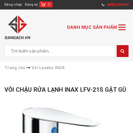
(
)
0888709099
Đăng nhập
Đăng ký
DANH MỤC SẢN PHẨM
Trang chủ
Vòi Lavabo INAX
VÒI CHẬU RỬA LẠNH INAX LFV-21S GẬT GÙ