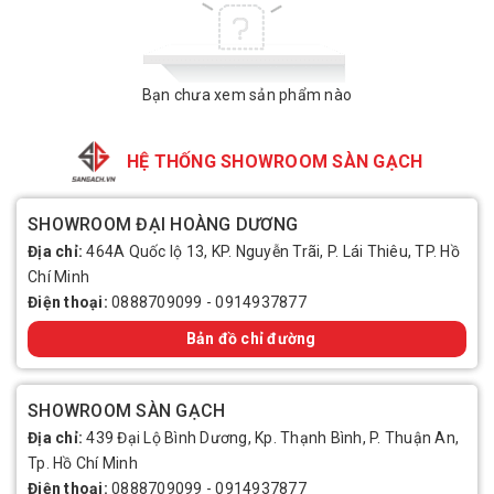
Bạn chưa xem sản phẩm nào
HỆ THỐNG SHOWROOM SÀN GẠCH
SHOWROOM ĐẠI HOÀNG DƯƠNG
Địa chỉ:
464A Quốc lộ 13, KP. Nguyễn Trãi, P. Lái Thiêu, TP. Hồ
Chí Minh
Điện thoại:
0888709099
-
0914937877
Bản đồ chỉ đường
SHOWROOM SÀN GẠCH
Địa chỉ:
439 Đại Lộ Bình Dương, Kp. Thạnh Bình, P. Thuận An,
Tp. Hồ Chí Minh
Điện thoại:
0888709099
-
0914937877