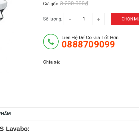
3.230.000₫
Giá gốc:
-
+
Số lượng:
CHỌN M
Liên Hệ Để Có Giá Tốt Hơn
0888709099
Chia sẻ:
 PHẨM
S Lavabo: