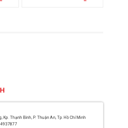
CH
, Kp. Thạnh Bình, P. Thuận An, Tp. Hồ Chí Minh
14937877