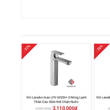
- 37%
- 36%
Mua hàng
Vòi Lavabo Inax LFV-632SH-2 Nóng Lạnh
Vòi Lava
Thân Cao Gồm Nút Chặn Nước
3.110.000₫
4.900.000₫
4