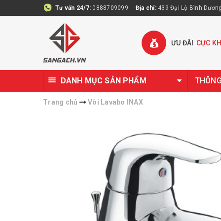
Tư vấn 24/7:
0888709099
Địa chỉ:
439 Đại Lộ Bình Dương 
ƯU ĐÃI
CỰC K
DANH MỤC SẢN PHẨM
THÔNG 
Trang chủ
Vòi Lavabo INAX