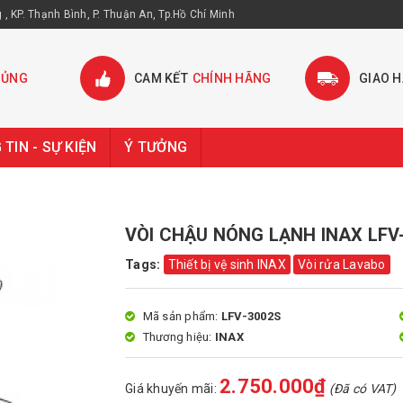
, KP. Thạnh Bình, P. Thuận An, Tp.Hồ Chí Minh
HỦNG
CAM KẾT
CHÍNH HÃNG
GIAO 
TIN - SỰ KIỆN
Ý TƯỞNG
VÒI CHẬU NÓNG LẠNH INAX LFV
Tags:
Thiết bị vệ sinh INAX
Vòi rửa Lavabo
Mã sản phẩm:
LFV-3002S
Thương hiệu:
INAX
2.750.000₫
Giá khuyến mãi:
(Đã có VAT)