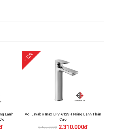
- 32%
- 36%
Mua hàng
ng Lạnh
Vòi Lavabo Inax LFV-612SH Nóng Lạnh Thân
Vòi Chậu 
ước
Cao
₫
2.310.000₫
3.400.000₫
3.2