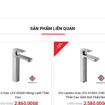
SẢN PHẨM LIÊN QUAN
- 32%
Mua hàng
Mua hàng
bo Inax LFV-632SH Nóng Lạnh Thân
Vòi Lavabo Inax LFV-612SH-2 Nó
Cao
Thân Cao Gồm Nút Chặn N
2.860.000₫
2.580.000
.500.000₫
3.800.000₫