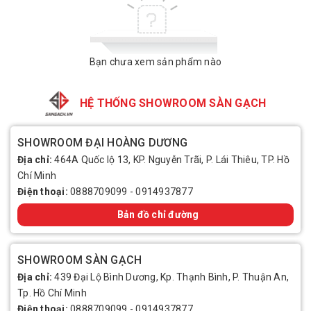
Bạn chưa xem sản phẩm nào
HỆ THỐNG SHOWROOM SÀN GẠCH
SHOWROOM ĐẠI HOÀNG DƯƠNG
Địa chỉ:
464A Quốc lộ 13, KP. Nguyễn Trãi, P. Lái Thiêu, TP. Hồ
Chí Minh
Điện thoại:
0888709099
-
0914937877
Bản đồ chỉ đường
SHOWROOM SÀN GẠCH
Địa chỉ:
439 Đại Lộ Bình Dương, Kp. Thạnh Bình, P. Thuận An,
Tp. Hồ Chí Minh
Điện thoại:
0888709099
-
0914937877