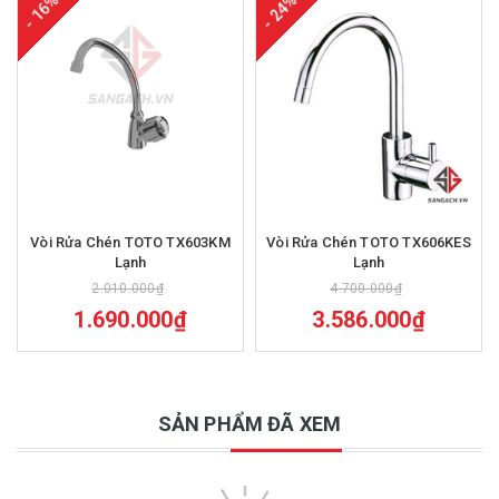
- 16%
- 24%
Vòi Rửa Chén TOTO TX603KM
Vòi Rửa Chén TOTO TX606KES
Lạnh
Lạnh
2.010.000₫
4.700.000₫
1.690.000₫
3.586.000₫
SẢN PHẨM ĐÃ XEM