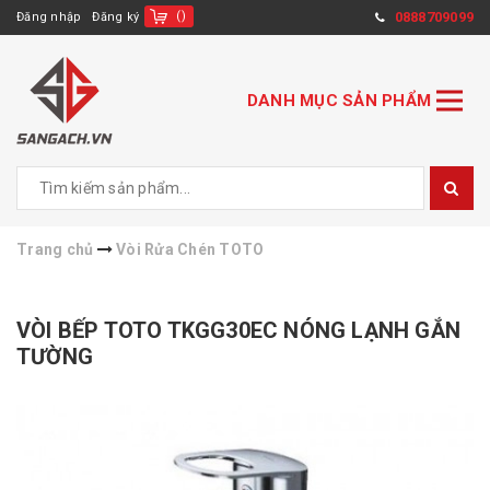
(
)
0888709099
Đăng nhập
Đăng ký
DANH MỤC SẢN PHẨM
Trang chủ
Vòi Rửa Chén TOTO
VÒI BẾP TOTO TKGG30EC NÓNG LẠNH GẮN
TƯỜNG