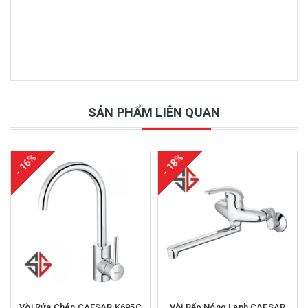
SẢN PHẨM LIÊN QUAN
- 16%
- 18%
Vòi Rửa Chén CAESAR K695C
Vòi Bếp Nóng Lạnh CAESAR