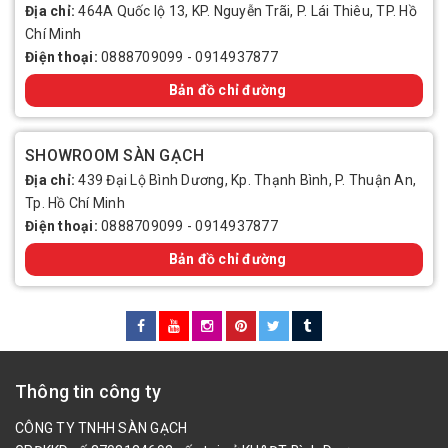
Địa chỉ:
464A Quốc lộ 13, KP. Nguyễn Trãi, P. Lái Thiêu, TP. Hồ
Chí Minh
Điện thoại:
0888709099
-
0914937877
Bản đồ chỉ đường
SHOWROOM SÀN GẠCH
Địa chỉ:
439 Đại Lộ Bình Dương, Kp. Thạnh Bình, P. Thuận An,
Tp. Hồ Chí Minh
Điện thoại:
0888709099
-
0914937877
Bản đồ chỉ đường
Thông tin công ty
CÔNG TY TNHH SÀN GẠCH