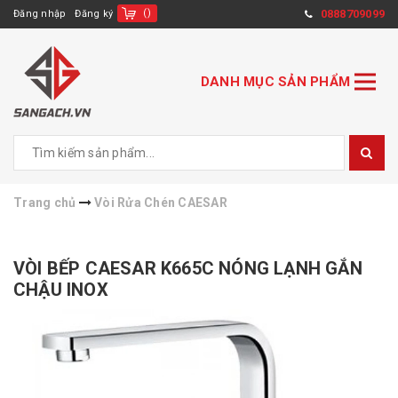
(
)
0888709099
Đăng nhập
Đăng ký
DANH MỤC SẢN PHẨM
Trang chủ
Vòi Rửa Chén CAESAR
VÒI BẾP CAESAR K665C NÓNG LẠNH GẮN
CHẬU INOX