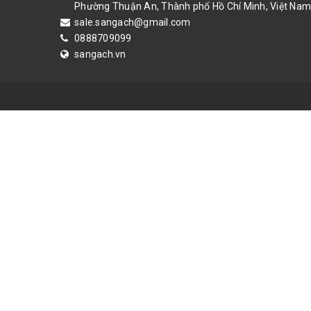
Phường Thuận An, Thành phố Hồ Chí Minh, Việt Nam
phòng bị mềm là do ẩ
sale.sangach@gmail.com
túi nylon bọc kín lạ
0888709099
thật kỹ. Nhiều người
sangach.vn
nhất là để một cốc 
tắm thường có nhiều 
giàu chất mỡ và proti
phòng.Cách chữa vòi 
đưới đầu chân van ra
ồnVặn nửa phần trên 
đường kính của tấm 
cân rồi lắp vào giữa
khô bề mặt. Dùng Sik
rò rỉ. Đảm bảo sẽ kh
hoặc rò rỉ thùng chứ
cắm với vòi nước, đầ
bông hoặc khăn mặt n
rồi mở vòi nước, dướ
nhà tắm hiệu quả, dễ
bảo sức khoẻ và là n