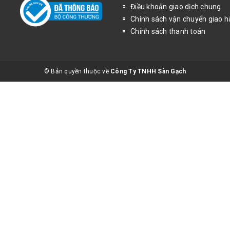
Điều khoản giao dịch chung
m, bạn chỉ việc cho vào tủ lạnh, xà phòng sẽ cứng lại như ban đầu (nế
i).Cách khử mùi hôi trong nhà vệ sinhVào mùa hè, nhà vệ sinh thường 
Chính sách vận chuyển giao 
 lấy nước hoa hoặc đốt hương để khử mùi nhưng hiệu quả vẫn không đ
Chính sách thanh toán
giấm gạo trong nhà vệ sinh để khử mùi hôi.Cách chống mốc tường nh
bọt xà phòng bám vào, đó là môi trường cho vi khuẩn phát triển. Tron
t nên vi khuẩn sẽ sinh sôi rất nhanh. Vì vậy sau khi tắm, bạn hãy lấy n
© Bản quyền thuộc về
Công Ty TNHH Sàn Gạch
nước bị gỉ nướcBạn hãy dùng cờ lê tháo nắp van, lấy miếng gioăng bị 
, thay vào đó 1 cái gioăng chắn nước mới rồi vặn chặt nắp van.Cách xử
của vòi nước ra, nhấc mâm ép nút của vòi nước lên rồi bổ miếng đệm 
ép, cắt ở săm xe hỏng một miếng to hơn khoảng 1,5mm để làm miếng 
 đệm cao su và tấm ép, sau đó lắp lại như cũ là được. Cách chữa ống n
aflex-3WF bôi lên để trám chỗ rò rỉ hoặc dùng miếng dán Sika Multisea
ắc phục hoàn toàn tình trạng rò rỉ. Hai sản phẩm này còn có thể áp dụ
a nước rất hiệu quả.Cách thông ống dẫn nước thải bị tắcLấy ống nhựa 
u. kia thọc sâu vào trong ống dẫn nước thải khoảng 30cm, sau đó dùng
út kín khe hở giữa thành ống nước thải với thành ống nhựa, dùngtay ấ
i sức ép của.nước, những thứ tắc trong ống nước sẽ bị trôi hết.Trên đ
 dàng thực hiện và tiết kiệm thời gian. Nhà tắm của quý khách sẽ luôn
ơi thư giãn của mọi thành viên trong gia đình.>>>>>Xem thêm Tắc bồ