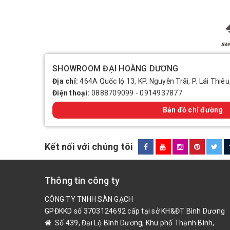
chất theo tỷ lệ 1 nắp
thao tác đều phải th
menGạch men trong nh
rắc muối hột vào rồi
bạn cũng có thể làm
khô. Bồn rửa mặt sẽ 
SHOWROOM ĐẠI HOÀNG DƯƠNG
răng rửa mặt, bạn nê
Địa chỉ:
464A Quốc lộ 13, KP. Nguyễn Trãi, P. Lái Thiêu
sạch sẽ.Cách lau cửa
Điện thoại:
0888709099
-
0914937877
vậy cửa kính sẽ hết m
giấm ăn để lau, vết s
Bản đồ chỉ đường
sẽ sáng lại như mới.
giẻ ướt nhúng vào hỗ
bị hơi nước bám vào 
Kết nối với chúng tôi
glixerin lau qua mặ
gương để nước không 
mặt ngoài gương với
Thông tin công ty
bẩn sẽ kết dính và 
CÔNG TY TNHH SÀN GẠCH
đễ dàng bị tẩy rửa h
GPĐKKD số 3703124692 cấp tại sở KH&ĐT Bình Dương
ngày lại lau rửa 1 l
Số 439, Đại Lộ Bình Dương, Khu phố Thạnh Bình,
Nếu cáu bẩn bám vào