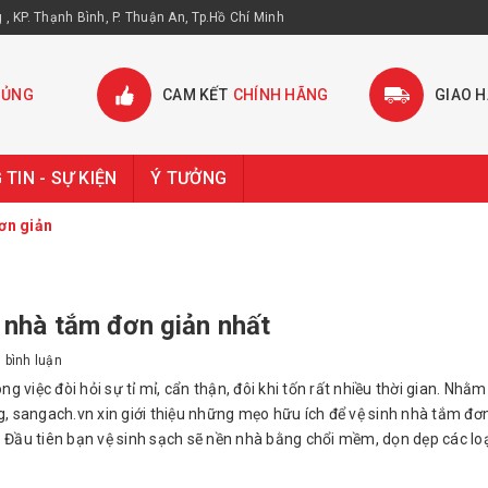
, KP. Thạnh Bình, P. Thuận An, Tp.Hồ Chí Minh
HỦNG
CAM KẾT
CHÍNH HÃNG
GIAO 
TIN - SỰ KIỆN
Ý TƯỞNG
ơn giản
 nhà tắm đơn giản nhất
0
bình luận
ng việc đòi hỏi sự tỉ mỉ, cẩn thận, đôi khi tốn rất nhiều thời gian. Nh
, sangach.vn xin giới thiệu những mẹo hữu ích để vệ sinh nhà tắm đơ
Đầu tiên bạn vệ sinh sạch sẽ nền nhà bằng chổi mềm, dọn dẹp các loại 
ngách.- Tiếp đến, sử dụng hóa chất tẩy rửa chuyên dụng để lau và l