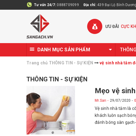
Tư vấn 24/7:
0888709099
Địa chỉ:
439 Đại Lộ Bình Dương 
ƯU ĐÃI
CỰC K
DANH MỤC SẢN PHẨM
THÔNG 
Trang chủ
THÔNG TIN - SỰ KIỆN
vệ sinh nhà tắm đ
THÔNG TIN - SỰ KIỆN
Mẹo vệ sinh
Mr.San
29/07/2020
Vệ sinh nhà tắm là cô
khách luôn sạch bóng
đánh bóng sàn gạch- 
bẩn trong từng ngóc 