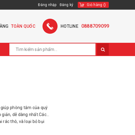
Đăng nhập
Đăng ký
Giỏ hàng
(
)
0888709099
HÀNG
TOÀN QUỐC
HOTLINE
ằm giúp phòng tắm của quý
n giản, dễ dàng nhất.Cách
rác thô, và loại bỏ bụi
àm bóng nên nhà. Pha hóa