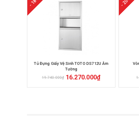
- 18%
- 20%
Mua hàng
Tủ Đựng Giấy Vệ Sinh TOTO DS712U Âm
Vò
Tường
16.270.000₫
19.740.000₫
1