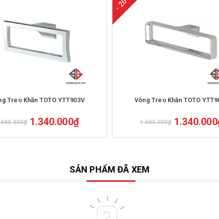
- 20%
Mua hàng
Mua hàng
ng Treo Khăn TOTO YTT903V
Vòng Treo Khăn TOTO YTT9
1.340.000₫
1.340.000
.680.000₫
1.680.000₫
SẢN PHẨM ĐÃ XEM