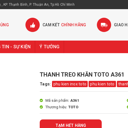
, KP. Thạnh Bình, P. Thuận An, Tp.Hồ Chí Minh
HỦNG
CAM KẾT
CHÍNH HÃNG
GIAO 
TIN - SỰ KIỆN
Ý TƯỞNG
THANH TREO KHĂN TOTO A361
Tags:
phu kien inox toto
phu kien toto
than
Mã sản phẩm:
A361
Thương hiệu:
TOTO
TẠM HẾT HÀNG