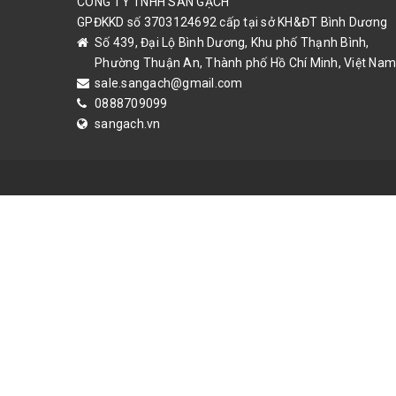
CÔNG TY TNHH SÀN GẠCH
GPĐKKD số 3703124692 cấp tại sở KH&ĐT Bình Dương
Số 439, Đại Lộ Bình Dương, Khu phố Thạnh Bình,
Phường Thuận An, Thành phố Hồ Chí Minh, Việt Nam
sale.sangach@gmail.com
0888709099
sangach.vn