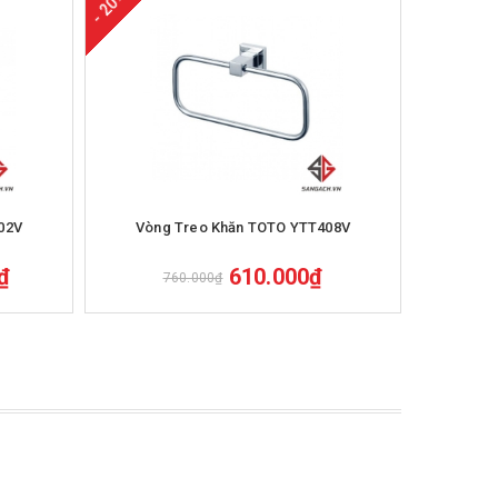
- 20%
- 20%
Mua hàng
02V
Vòng Treo Khăn TOTO YTT408V
Vòng
₫
610.000₫
760.000₫