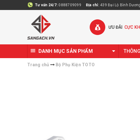
Tư vấn 24/7:
0888709099
Địa chỉ:
439 Đại Lộ Bình Dương 
ƯU ĐÃI
CỰC K
DANH MỤC SẢN PHẨM
THÔNG 
Trang chủ
Bộ Phụ Kiện TOTO