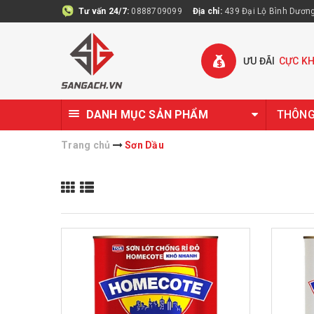
Tư vấn 24/7:
0888709099
Địa chỉ:
439 Đại Lộ Bình Dương 
ƯU ĐÃI
CỰC K
DANH MỤC SẢN PHẨM
THÔNG 
Trang chủ
Sơn Dầu