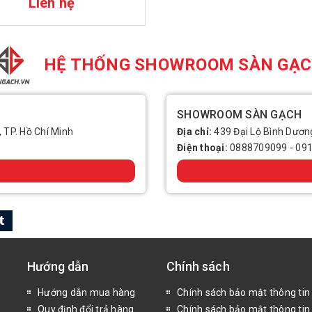
Liên hệ
HỆ THỐNG SHOWROOM SÀN GẠ
SHOWROOM SÀN GẠCH
, TP. Hồ Chí Minh
Địa chỉ:
439 Đại Lộ Bình Dương
Điện thoại:
0888709099
-
09
Hướng dẫn
Chính sách
Hướng dẫn mua hàng
Chính sách bảo mật thông tin
Quy định đổi trả hàng
Chính sách bảo mật thông tin