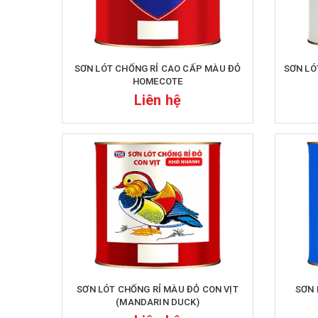
SƠN LÓT CHỐNG RỈ CAO CẤP MÀU ĐỎ
SƠN LÓ
HOMECOTE
Liên hệ
SƠN LÓT CHỐNG RỈ MÀU ĐỎ CON VỊT
SƠN 
(MANDARIN DUCK)