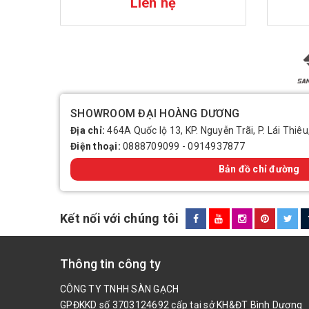
Liên hệ
SHOWROOM ĐẠI HOÀNG DƯƠNG
Địa chỉ:
464A Quốc lộ 13, KP. Nguyễn Trãi, P. Lái Thiêu
Điện thoại:
0888709099
-
0914937877
Bản đồ chỉ đường
Kết nối với chúng tôi
Thông tin công ty
CÔNG TY TNHH SÀN GẠCH
GPĐKKD số 3703124692 cấp tại sở KH&ĐT Bình Dương