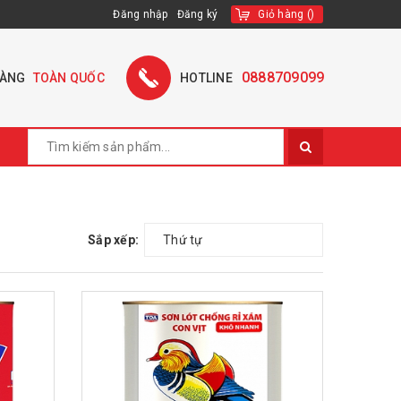
Đăng nhập
Đăng ký
Giỏ hàng
(
)
0888709099
HÀNG
TOÀN QUỐC
HOTLINE
Sắp xếp:
Thứ tự