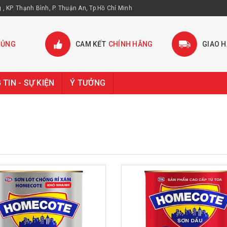
, KP. Thạnh Bình, P. Thuận An, Tp.Hồ Chí Minh
HỦNG
CAM KẾT
CHÍNH HÃNG
GIAO 
TIN - SỰ KIỆN
Ý TƯỞNG