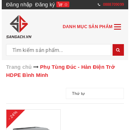
Đăng nhập
Đăng ký
0888709099
(
)
DANH MỤC SẢN PHẨM
Trang chủ
Phụ Tùng Đúc - Hàn Điện Trở
HDPE Bình Minh
Thứ tự
- 24%