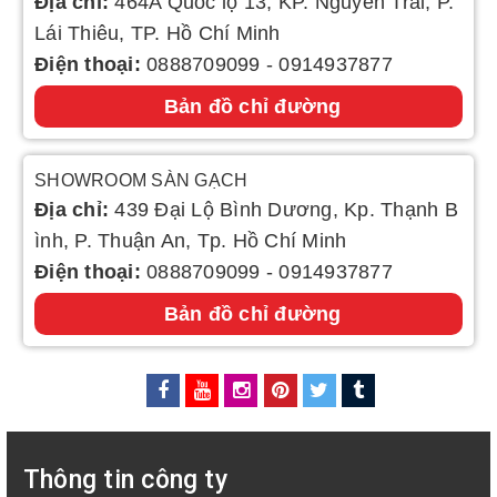
Địa chỉ:
464A Quốc lộ 13, KP. Nguyễn Trãi, P.
Lái Thiêu, TP. Hồ Chí Minh
Điện thoại:
0888709099
-
0914937877
Bản đồ chỉ đường
SHOWROOM SÀN GẠCH
Địa chỉ:
439 Đại Lộ Bình Dương, Kp. Thạnh B
ình, P. Thuận An, Tp. Hồ Chí Minh
Điện thoại:
0888709099
-
0914937877
Bản đồ chỉ đường
Thông tin công ty