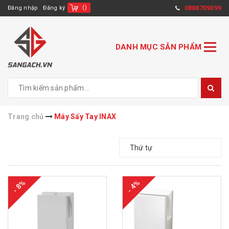
(
)
0888709099
Đăng nhập
Đăng ký
DANH MỤC SẢN PHẨM
Trang chủ
Máy Sấy Tay INAX
Thứ tự
- 8%
- 4%