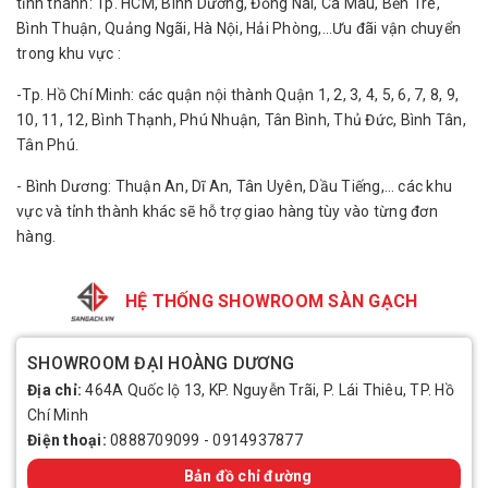
tỉnh thành: Tp. HCM, Bình Dương, Đồng Nai, Cà Mau, Bến Tre,
Bình Thuận, Quảng Ngãi, Hà Nội, Hải Phòng,…Ưu đãi vận chuyển
trong khu vực :
-Tp. Hồ Chí Minh: các quận nội thành Quận 1, 2, 3, 4, 5, 6, 7, 8, 9,
10, 11, 12, Bình Thạnh, Phú Nhuận, Tân Bình, Thủ Đức, Bình Tân,
Tân Phú.
- Bình Dương: Thuận An, Dĩ An, Tân Uyên, Dầu Tiếng,… các khu
vực và tỉnh thành khác sẽ hỗ trợ giao hàng tùy vào từng đơn
hàng.
HỆ THỐNG SHOWROOM SÀN GẠCH
SHOWROOM ĐẠI HOÀNG DƯƠNG
Địa chỉ:
464A Quốc lộ 13, KP. Nguyễn Trãi, P. Lái Thiêu, TP. Hồ
Chí Minh
Điện thoại:
0888709099
-
0914937877
Bản đồ chỉ đường