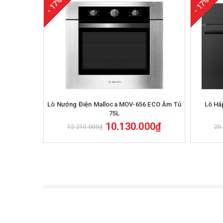
- 17%
- 17%
Mua hàng
Lò Nướng Điện Malloca MOV-656 ECO Âm Tủ
Lò Hấ
75L
10.130.000₫
12.210.000₫
20