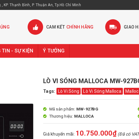
, KP. Thạnh Bình, P. Thuận An, Tp.Hồ Chí Minh
HỦNG
CAM KẾT
CHÍNH HÃNG
GIAO 
TIN - SỰ KIỆN
Ý TƯỞNG
LÒ VI SÓNG MALLOCA MW-927B
Tags:
Lò Vi Sóng
Lò Vi Sóng Malloca
Malloc
Mã sản phẩm:
MW-927BG
Thương hiệu:
MALLOCA
10.750.000₫
Giá khuyến mãi:
(Đã có VAT