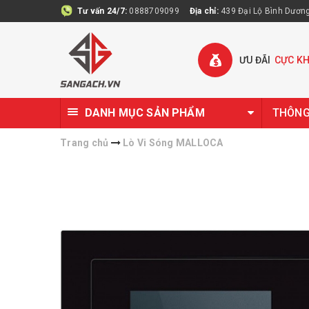
Tư vấn 24/7:
0888709099
Địa chỉ:
439 Đại Lộ Bình Dương 
ƯU ĐÃI
CỰC K
DANH MỤC SẢN PHẨM
THÔNG 
Trang chủ
Lò Vi Sóng MALLOCA