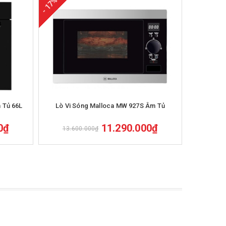
- 17%
- 17%
Mua hàng
 Tủ 66L
Lò Vi Sóng Malloca MW 927S Âm Tủ
Lò Vi Sóng
0₫
11.290.000₫
13.600.000₫
8.8