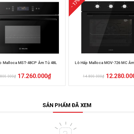
- 17%
Mua hàng
Mua hàng
p Malloca MST-48CP Âm Tủ 48L
Lò Hấp Malloca MOV-726 MC Âm
17.260.000₫
12.280.00
.800.000₫
14.800.000₫
SẢN PHẨM ĐÃ XEM