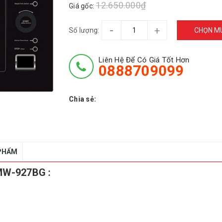
12.650.000₫
Giá gốc:
-
+
Số lượng:
CHỌN M
Liên Hệ Để Có Giá Tốt Hơn
0888709099
Chia sẻ:
 PHẨM
W-927BG :