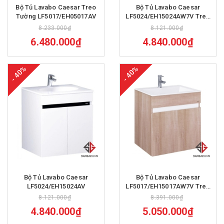
Bộ Tủ Lavabo Caesar Treo
Bộ Tủ Lavabo Caesar
Tường LF5017/EH05017AV
LF5024/EH15024AW7V Treo
Tường 600x500mm
8.233.000₫
8.121.000₫
6.480.000₫
4.840.000₫
- 40%
- 40%
Bộ Tủ Lavabo Caesar
Bộ Tủ Lavabo Caesar
LF5024/EH15024AV
LF5017/EH15017AW7V Treo
Tường 605x480mm
8.121.000₫
8.391.000₫
4.840.000₫
5.050.000₫