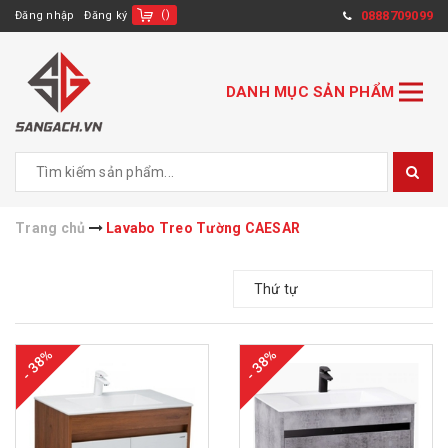
(
)
0888709099
Đăng nhập
Đăng ký
DANH MỤC SẢN PHẨM
Trang chủ
Lavabo Treo Tường CAESAR
Thứ tự
- 38%
- 38%