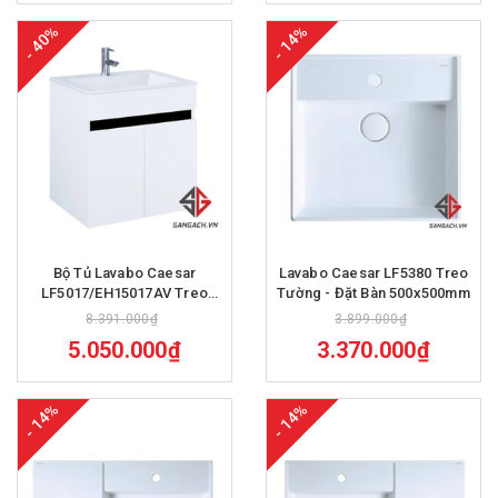
- 40%
- 14%
Bộ Tủ Lavabo Caesar
Lavabo Caesar LF5380 Treo
LF5017/EH15017AV Treo
Tường - Đặt Bàn 500x500mm
Tường 605x480mm
8.391.000₫
3.899.000₫
5.050.000₫
3.370.000₫
- 14%
- 14%