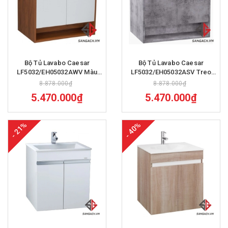
Bộ Tủ Lavabo Caesar
Bộ Tủ Lavabo Caesar
LF5032/EH05032AWV Màu
LF5032/EH05032ASV Treo
Nâu
Tường
8.878.000₫
8.878.000₫
5.470.000₫
5.470.000₫
- 21%
- 40%