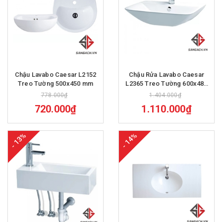
Chậu Lavabo Caesar L2152
Chậu Rửa Lavabo Caesar
Treo Tường 500x450 mm
L2365 Treo Tường 600x480
mm
778.000₫
1.404.000₫
720.000₫
1.110.000₫
- 13%
- 14%