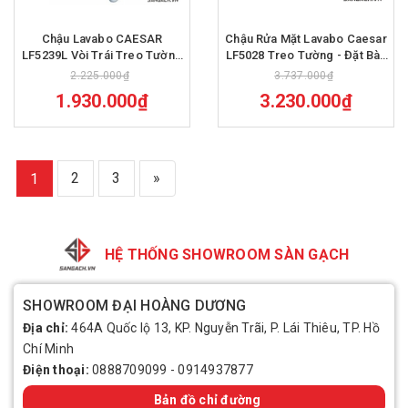
Chậu Lavabo CAESAR
Chậu Rửa Mặt Lavabo Caesar
LF5239L Vòi Trái Treo Tường
LF5028 Treo Tường - Đặt Bàn
(Đặt Bàn)
1000x500 mm
2.225.000₫
3.737.000₫
1.930.000₫
3.230.000₫
2
3
»
1
HỆ THỐNG SHOWROOM SÀN GẠCH
SHOWROOM ĐẠI HOÀNG DƯƠNG
Địa chỉ:
464A Quốc lộ 13, KP. Nguyễn Trãi, P. Lái Thiêu, TP. Hồ
Chí Minh
Điện thoại:
0888709099
-
0914937877
Bản đồ chỉ đường