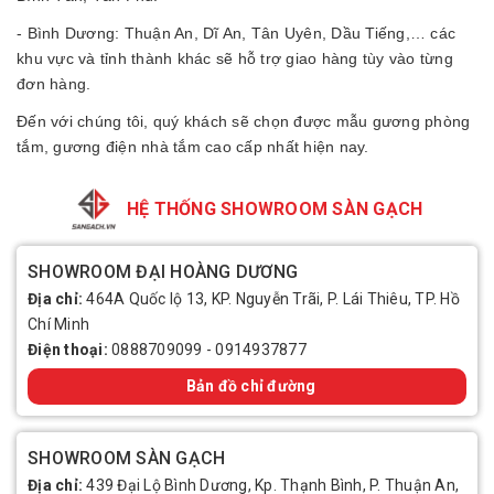
- Bình Dương: Thuận An, Dĩ An, Tân Uyên, Dầu Tiếng,… các
khu vực và tỉnh thành khác sẽ hỗ trợ giao hàng tùy vào từng
đơn hàng.
Đến với chúng tôi, quý khách sẽ chọn được mẫu gương phòng
tắm, gương điện nhà tắm cao cấp nhất hiện nay.
HỆ THỐNG SHOWROOM SÀN GẠCH
SHOWROOM ĐẠI HOÀNG DƯƠNG
Địa chỉ:
464A Quốc lộ 13, KP. Nguyễn Trãi, P. Lái Thiêu, TP. Hồ
Chí Minh
Điện thoại:
0888709099
-
0914937877
Bản đồ chỉ đường
SHOWROOM SÀN GẠCH
Địa chỉ:
439 Đại Lộ Bình Dương, Kp. Thạnh Bình, P. Thuận An,