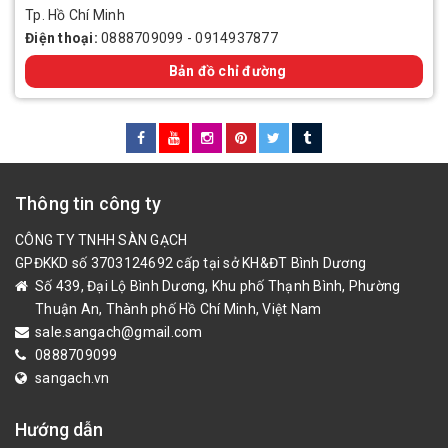
Tp. Hồ Chí Minh
Điện thoại:
0888709099
-
0914937877
Bản đồ chỉ đường
Thông tin công ty
CÔNG TY TNHH SÀN GẠCH
GPĐKKD số 3703124692 cấp tại sở KH&ĐT Bình Dương
Số 439, Đại Lộ Bình Dương, Khu phố Thạnh Bình, Phường
Thuận An, Thành phố Hồ Chí Minh, Việt Nam
sale.sangach@gmail.com
0888709099
sangach.vn
Hướng dẫn