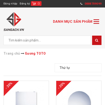
(
)
0888709099
Đăng nhập
Đăng ký
DANH MỤC SẢN PHẨM
Trang chủ
Gương TOTO
Thứ tự
- 20%
- 20%