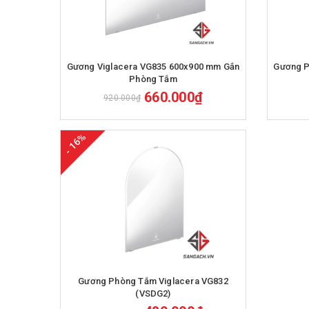
Mua hàng
Gương Viglacera VG835 600x900 mm Gắn
Gương Phòng Tắm Viglacera 500x700mm
Phòng Tắm
660.000₫
920.000₫
- 16%
Mua hàng
Gương Phòng Tắm Viglacera VG832
(VSDG2)