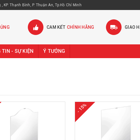
, KP. Thạnh Bình, P. Thuận An, Tp.Hồ Chí Minh
HỦNG
CAM KẾT
CHÍNH HÃNG
GIAO 
TIN - SỰ KIỆN
Ý TƯỞNG
- 15%