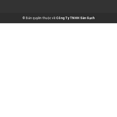
© Bản quyền thuộc về
Công Ty TNHH Sàn Gạch