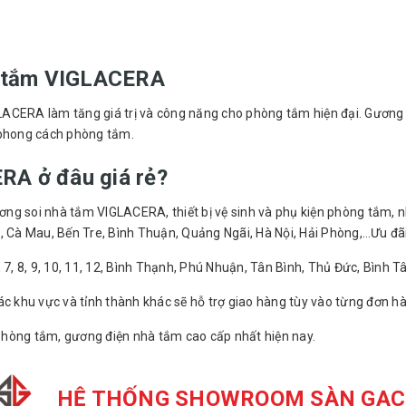
ng tắm VIGLACERA
ERA làm tăng giá trị và công năng cho phòng tắm hiện đại. Gương s
 phong cách phòng tắm.
RA ở đâu giá rẻ?
ng soi nhà tắm VIGLACERA, thiết bị vệ sinh và phụ kiện phòng tắm, 
, Cà Mau, Bến Tre, Bình Thuận, Quảng Ngãi, Hà Nội, Hải Phòng,…Ưu đãi
6, 7, 8, 9, 10, 11, 12, Bình Thạnh, Phú Nhuận, Tân Bình, Thủ Đức, Bình T
ác khu vực và tỉnh thành khác sẽ hỗ trợ giao hàng tùy vào từng đơn h
phòng tắm, gương điện nhà tắm cao cấp nhất hiện nay.
HỆ THỐNG SHOWROOM SÀN GẠ