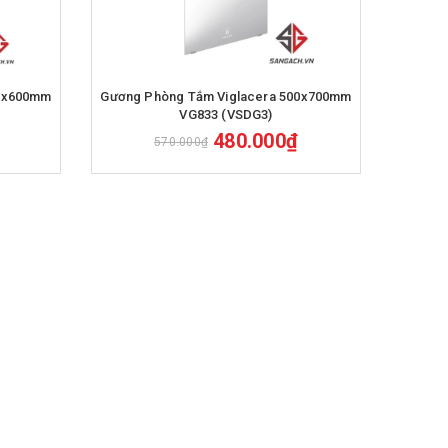
Mua hàng
50x600mm
Gương Phòng Tắm Viglacera 500x700mm
VG833 (VSDG3)
480.000₫
570.000₫