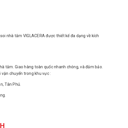
oi nhà tắm VIGLACERA được thiết kế đa dạng về kích
nhà tắm. Giao hàng toàn quốc nhanh chóng, và đảm bảo.
 vận chuyển trong khu vực :
ân, Tân Phú.
àng.
CH