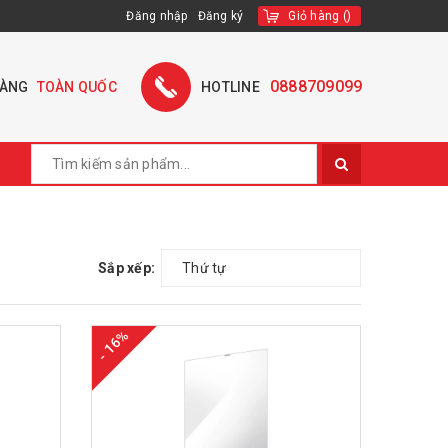
Đăng nhập
Đăng ký
Giỏ hàng
(
)
0888709099
HÀNG
TOÀN QUỐC
HOTLINE
Sắp xếp:
Thứ tự
- 16%