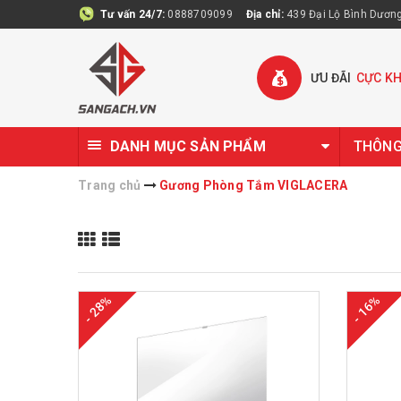
Tư vấn 24/7:
0888709099
Địa chỉ:
439 Đại Lộ Bình Dương 
ƯU ĐÃI
CỰC K
DANH MỤC SẢN PHẨM
THÔNG 
Trang chủ
Gương Phòng Tắm VIGLACERA
- 28%
- 16%