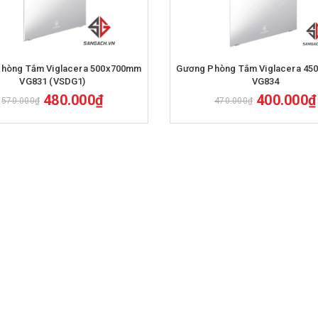
Mua hàng
Mua hàng
Gương Phòng Tắm Viglacera 4
VG831 (VSDG1)
VG834
480.000₫
400.000₫
570.000₫
470.000₫