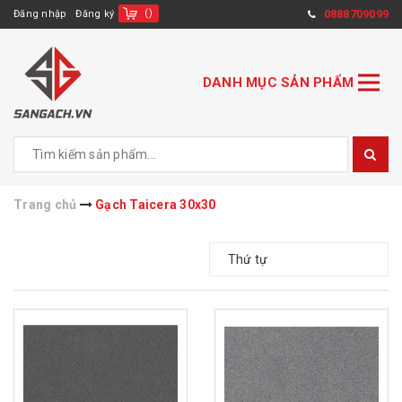
(
)
0888709099
Đăng nhập
Đăng ký
DANH MỤC SẢN PHẨM
Trang chủ
Gạch Taicera 30x30
Thứ tự