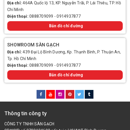
Địa chỉ:
464A Quốc lộ 13, KP. Nguyễn Trãi, P. Lái Thiêu, TP. Hồ
Chí Minh
Điện thoại:
0888709099
-
0914937877
Bản đồ chỉ đường
SHOWROOM SÀN GẠCH
Địa chỉ:
439 Đại Lộ Bình Dương, Kp. Thạnh Bình, P. Thuận An,
Tp. Hồ Chí Minh
Điện thoại:
0888709099
-
0914937877
Bản đồ chỉ đường
Thông tin công ty
CÔNG TY TNHH SÀN GẠCH