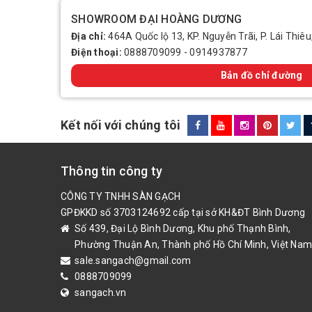
SHOWROOM ĐẠI HOÀNG DƯƠNG
Địa chỉ:
464A Quốc lộ 13, KP. Nguyễn Trãi, P. Lái Thiêu
Điện thoại:
0888709099
-
0914937877
Bản đồ chỉ đường
Kết nối với chúng tôi
Thông tin công ty
CÔNG TY TNHH SÀN GẠCH
GPĐKKD số 3703124692 cấp tại sở KH&ĐT Bình Dương
Số 439, Đại Lộ Bình Dương, Khu phố Thạnh Bình,
Phường Thuận An, Thành phố Hồ Chí Minh, Việt Nam
sale.sangach@gmail.com
0888709099
sangach.vn