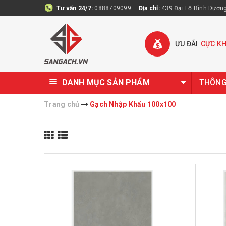
Tư vấn 24/7:
0888709099
Địa chỉ:
439 Đại Lộ Bình Dương 
ƯU ĐÃI
CỰC K
DANH MỤC SẢN PHẨM
THÔNG 
Trang chủ
Gạch Nhập Khẩu 100x100