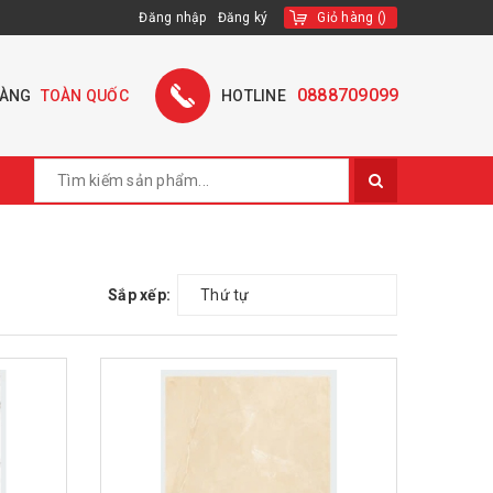
Đăng nhập
Đăng ký
Giỏ hàng
(
)
0888709099
HÀNG
TOÀN QUỐC
HOTLINE
Sắp xếp:
Thứ tự