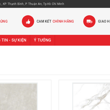
, KP. Thạnh Bình, P. Thuận An, Tp.Hồ Chí Minh
HỦNG
CAM KẾT
CHÍNH HÃNG
GIAO 
TIN - SỰ KIỆN
Ý TƯỞNG