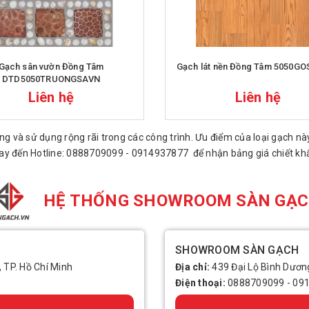
Gạch sân vườn Đồng Tâm
Gạch lát nền Đồng Tâm 5050G
DTD5050TRUONGSAVN
Liên hệ
Liên hệ
 và sử dụng rộng rãi trong các công trình. Ưu điểm của loại gạch này
 ngay đến Hotline: 0888709099 - 0914937877 để nhận bảng giá chiết khấ
HỆ THỐNG SHOWROOM SÀN GẠ
SHOWROOM SÀN GẠCH
, TP. Hồ Chí Minh
Địa chỉ:
439 Đại Lộ Bình Dương
Điện thoại:
0888709099
-
09