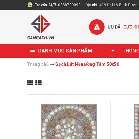
Tư vấn 24/7:
0888709099
Địa chỉ:
439 Đại Lộ Bình Dương 
ƯU ĐÃI
CỰC K
DANH MỤC SẢN PHẨM
THÔNG 
Trang chủ
Gạch Lát Nền Đồng Tâm 50x50