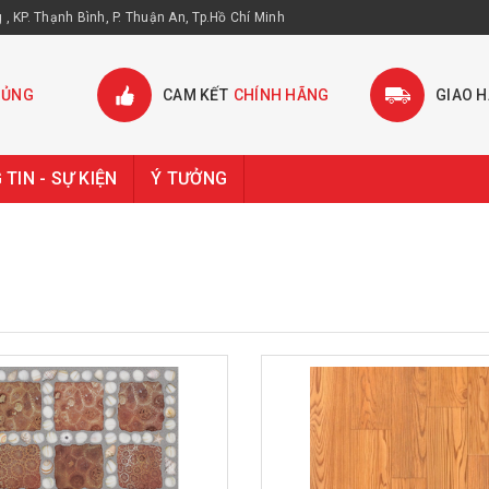
, KP. Thạnh Bình, P. Thuận An, Tp.Hồ Chí Minh
HỦNG
CAM KẾT
CHÍNH HÃNG
GIAO 
TIN - SỰ KIỆN
Ý TƯỞNG