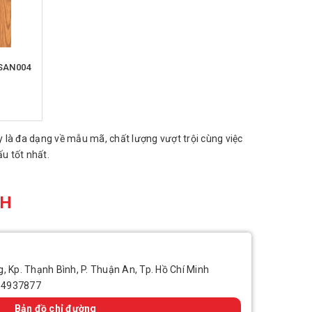
OSAN004
 là đa dạng về mẫu mã, chất lượng vượt trội cùng việc
u tốt nhất.
CH
, Kp. Thạnh Bình, P. Thuận An, Tp. Hồ Chí Minh
14937877
Bản đồ chỉ đường