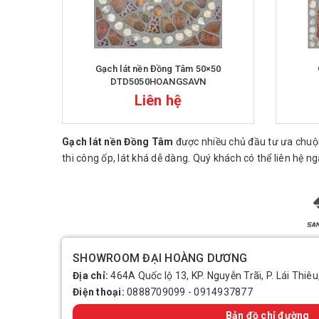
Gạch lát nền Đồng Tâm 50×50
DTD5050HOANGSAVN
Liên hệ
Gạch lát nền Đồng Tâm
được nhiều chủ đầu tư ưa chuộng
thi công ốp, lát khá dễ dàng. Quý khách có thể liên hệ
SHOWROOM ĐẠI HOÀNG DƯƠNG
Địa chỉ:
464A Quốc lộ 13, KP. Nguyễn Trãi, P. Lái Thiêu
Điện thoại:
0888709099
-
0914937877
Bản đồ chỉ đường