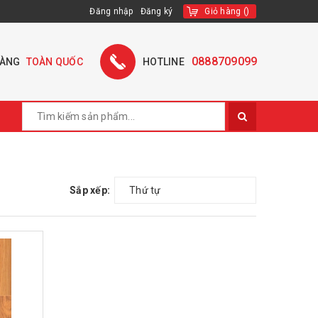
Đăng nhập
Đăng ký
Giỏ hàng
(
)
0888709099
HÀNG
TOÀN QUỐC
HOTLINE
Sắp xếp:
Thứ tự