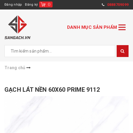
(
)
0888709099
Đăng nhập
Đăng ký
DANH MỤC SẢN PHẨM
Trang chủ
GẠCH LÁT NỀN 60X60 PRIME 9112