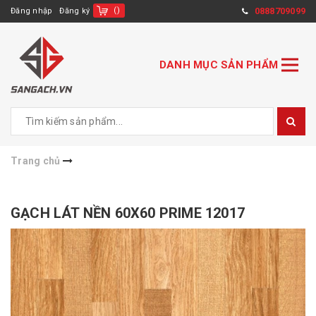
(
)
0888709099
Đăng nhập
Đăng ký
DANH MỤC SẢN PHẨM
Trang chủ
GẠCH LÁT NỀN 60X60 PRIME 12017