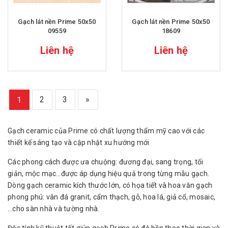
Gạch lát nền Prime 50x50
Gạch lát nền Prime 50x50
09559
18609
Liên hệ
Liên hệ
2
3
»
1
Gạch ceramic của Prime có chất lượng thẩm mỹ cao với các
thiết kế sáng tạo và cập nhật xu hướng mới
Các phong cách được ưa chuộng: đương đại, sang trọng, tối
giản, mộc mạc…được áp dụng hiệu quả trong từng mẫu gạch.
Dòng gạch ceramic kích thước lớn, có họa tiết và hoa văn gạch
phong phú: vân đá granit, cẩm thạch, gỗ, hoa lá, giả cổ, mosaic,
…cho sàn nhà và tường nhà.
Đặc tính kỹ thuật tốt giúp gạch Prime có độ bền theo thời gian và